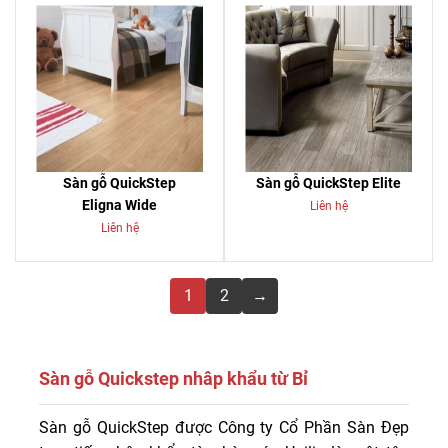
Sàn gỗ QuickStep
Sàn gỗ QuickStep Elite
Eligna Wide
Liên hệ
Liên hệ
1
2
→
Sàn gỗ Quickstep nhâp khẩu từ Bỉ
Báo giá sàn gỗ công nghiệp QUICKSTEP chỉ từ
Sàn gỗ QuickStep được Công ty Cổ Phần Sàn Đẹp
485.000/m2 . Công ty Sàn Đẹp thi công sàn gỗ