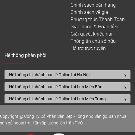
Chính sách bán hàng
Chính sách về giá
1380 x 156 x
Phương thức Thanh Toán
Quickstep Eligna
795.000
8
Giao hàng & Hoàn tiền
Giải quyết khiếu nại
Quickstep
380 x 190 x
Thông tin chủ sở hữu
920.000
Hỗ trợ trực tuyến
Impressive IM
8
Hệ thống phân phối
Quickstep
1380 x 190 x
1.250.000
Impressive Ultra
12
Hệ thống chi nhánh bán lẻ Online tại Hà Nội
Hệ thống chi nhánh bán lẻ Online tại tỉnh Miền Bắc
Hệ thống chi nhánh bán lẻ Online tại tỉnh Miền Trung
– Trên đây là báo giá hoàn thiện đã bao gồm chi
phí nhân công lắp đặt, lớp xốp lót sàn dày 2mm,
keo, vít.
Copyright @ Công Ty Cổ Phần Sàn Đẹp - Tổng Kho Sàn gỗ, sàn nhựa,
sàn gỗ ngoài trời, tấm ốp tường, ốp trần PVC
– Đơn giá trên chưa bao gồm phụ kiện: nẹp, len
chân tường