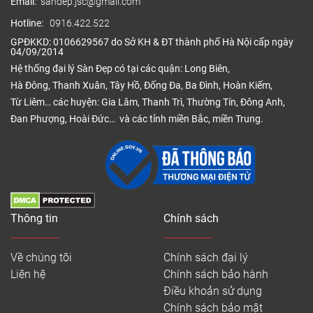
nhựa nên khi lắp đặt tạo nên được kết nối vững
Email:
sandep.jsc@gmail.com
chắc, tạo bề mặt phẳng nhẵn, lắp đặt nhanh giúp
Hotline:
0916.422.522
tiết kiệm thời gian và chi phí.
GPĐKKD: 0106629567 do Sở KH & ĐT thành phố Hà Nội cấp ngày
04/09/2014
Tham khảo thêm:
Sàn gỗ Alsafloor
Hệ thống đại lý Sàn Đẹp có tại các quận: Long Biên,
Hà Đông, Thanh Xuân, Tây Hồ, Đống Đa, Ba Đình, Hoàn Kiếm,
Bảng báo giá sàn gỗ QuickStep cao cấp 2026
Từ Liêm… các huyện: Gia Lâm, Thanh Trì, Thường Tín, Đông Anh,
Đan Phượng, Hoài Đức… và các tỉnh miền Bắc, miền Trung.
Công ty CP Sàn Đẹp xin gửi tới Quý khách hàng
bảng báo giá Niêm Yết sàn gỗ công nghiệp Bỉ
QuickStep cao cấp. Để nhận báo giá khuyến mại
theo đơn hàng số lượng lớn, Quý khách vui lòng liên
hệ số điện thoại
0916.422.522
.
Thông tin
Chính sách
Kích thước
Đơn giá
Sản phẩm
(mm)
(đ/m2)
Về chúng tôi
Chính sách đại lý
Liên hệ
Chính sách bảo hành
Điều khoản sử dụng
Quickstep Classic
1200 x 190 x
630.000
Chính sách bảo mật
CLM
8