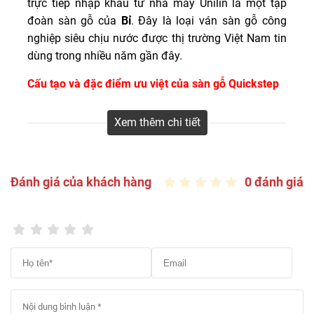
trực tiếp nhập khẩu từ nhà máy Unilin là một tập
QuickStep giá tốt nhất. LH 0916.422.522
đoàn sàn gỗ của
Bỉ
. Đây là loại ván sàn gỗ công
nghiệp siêu chịu nước được thị trường Việt Nam tin
dùng trong nhiều năm gần đây.
Cấu tạo và đặc điểm ưu việt của sàn gỗ Quickstep
– Lớp bề mặt phủ nhôm oxit chống trầy xước tốt,
Xem thêm chi tiết
giúp giữ màu san go luôn bền đẹp trong nhiều năm.
Ngoài ra, lớp phủ bề mặt này còn giúp sàn gỗ chống
lại tác động của nhiệt độ cao lên sàn gỗ khiến sàn
không bị cong vênh.
Đánh giá của khách hàng
0 đánh giá
– Tiếp theo là lớp giấy vân gỗ châu Âu, màu sắc
đẹp theo phong cách châu Âu thích hợp với các thiết
kế nội thất từ cổ điển đến hiện đại.