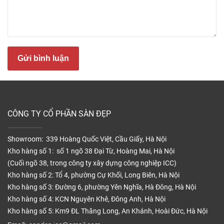
Gửi bình luận
– Lớp lõi gỗ công nghiệp Quickstep Bỉ được làm từ
gỗ tốt, sạch, được sản xuất, xử lý dưới lực nén cao
CÔNG TY CỔ PHẦN SÀN ĐẸP
tạo độ cứng chắc cho sàn gỗ. Sử dụng thời gian dài
trong các điều kiện thời tiết thay đổi liên tục vẫn
không cong vênh, co ngót.
Showroom: 339 Hoàng Quốc Việt, Cầu Giấy, Hà Nội
Kho hàng số 1: số 1 ngõ 38 Đại Từ, Hoàng Mai, Hà Nội
– Lớp cuối cùng được làm bằng polime tổng hợp có
(Cuối ngõ 38, trong công ty xây dựng công nghiệp ICC)
tác dụng ngăn chặn sự thấm nước, hơi ẩm ngược từ
Kho hàng số 2: Tổ 4, phường Cự Khối, Long Biên, Hà Nội
mặt nền lên sàn gỗ, chống ngấm nước cho sàn gỗ
Kho hàng số 3: Đường 6, phường Yên Nghĩa, Hà Đông, Hà Nội
Sàn gỗ Quickstep có hèm khóa chắc chắn vừa vặn
Kho hàng số 4: KCN Nguyên Khê, Đông Anh, Hà Nội
không thua kém sàn gỗ AlsaFloor hèm khóa có chốt
Kho hàng số 5: Km9 ĐL Thăng Long, An Khánh, Hoài Đức, Hà Nội