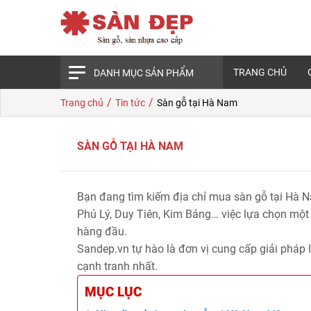
TRANG CHỦ
DANH MỤC SẢN PHẨM
/
/
Trang chủ
Tin tức
Sàn gỗ tại Hà Nam
SÀN GỖ TẠI HÀ NAM
Bạn đang tìm kiếm địa chỉ mua
sàn gỗ tại Hà 
Phủ Lý, Duy Tiên, Kim Bảng… việc lựa chọn một 
hàng đầu.
Sandep.vn
tự hào là đơn vị cung cấp giải pháp 
cạnh tranh nhất.
MỤC LỤC