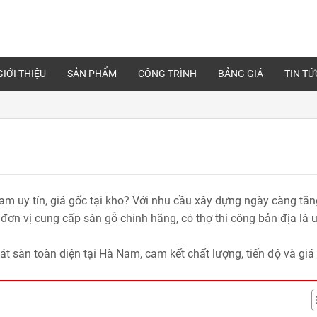
GIỚI THIỆU
SẢN PHẨM
CÔNG TRÌNH
BẢNG GIÁ
TIN TỨ
Nam
uy tín, giá gốc tại kho? Với nhu cầu xây dựng ngày càng tăn
đơn vị cung cấp sàn gỗ chính hãng, có thợ thi công bản địa là ư
lát sàn toàn diện tại Hà Nam, cam kết chất lượng, tiến độ và giá