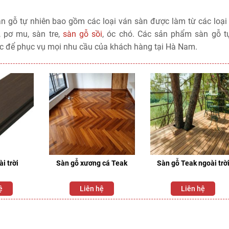
n gỗ tự nhiên bao gồm các loại ván sàn được làm từ các loại
, pơ mu, sàn tre,
sàn gỗ sồi
, óc chó. Các sản phẩm sàn gỗ t
ớc để phục vụ mọi nhu cầu của khách hàng tại Hà Nam.
i trời
Sàn gỗ xương cá Teak
Sàn gỗ Teak ngoài trờ
ệ
Liên hệ
Liên hệ