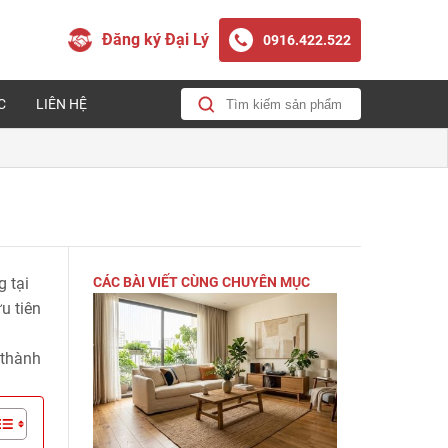
Đăng ký Đại Lý
0916.422.522
C
LIÊN HỆ
g tại
CÁC BÀI VIẾT CÙNG CHUYÊN MỤC
u tiên
 thành