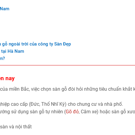
à Nam
n gỗ ngoài trời của công ty Sàn Đẹp
n tại Hà Nam
vn?
ện nay
ủa miền Bắc, việc chọn sàn gỗ đòi hỏi những tiêu chuẩn khắt 
ghiệp cao cấp (Đức, Thổ Nhĩ Kỳ) cho chung cư và nhà phố.
hướng sử dụng sàn gỗ tự nhiên (
Gõ đỏ
, Căm xe) hoặc sàn gỗ xư
sàn và nội thất