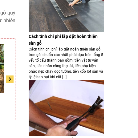
 gỗ quý
ự nhiên
Cách tính chi phí lắp đặt hoàn thiện
sàn gỗ
Cách tính chi phí lắp đặt hoàn thiện sàn gỗ
trọn gói chuẩn xác nhất phải dựa trên tổng 5
yếu tố cấu thành bao gồm: tiền vật tư ván
sàn, tiền nhân công thợ lát, tiền phụ kiện
phào nẹp chạy dọc tường, tiền xốp lót sàn và
tỷ lệ hao hụt khi cắt […]
i
Sàn gỗ Gõ đỏ ghép mặt
Sàn gỗ lim Lào dày 18mm
Liên hệ
Liên hệ