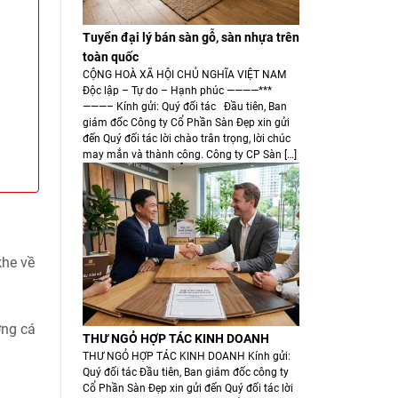
Tuyển đại lý bán sàn gỗ, sàn nhựa trên
toàn quốc
CỘNG HOÀ XÃ HỘI CHỦ NGHĨA VIỆT NAM
Độc lập – Tự do – Hạnh phúc ————***
———– Kính gửi: Quý đối tác Đầu tiên, Ban
giám đốc Công ty Cổ Phần Sàn Đẹp xin gửi
đến Quý đối tác lời chào trân trọng, lời chúc
may mắn và thành công. Công ty CP Sàn […]
khe về
ơng cá
THƯ NGỎ HỢP TÁC KINH DOANH
THƯ NGỎ HỢP TÁC KINH DOANH Kính gửi:
Quý đối tác Đầu tiên, Ban giám đốc công ty
Cổ Phần Sàn Đẹp xin gửi đến Quý đối tác lời