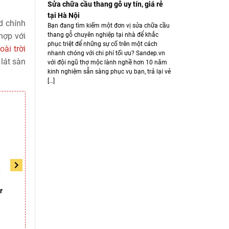
Sửa chữa cầu thang gỗ uy tín, giá rẻ
tại Hà Nội
d chính
Bạn đang tìm kiếm một đơn vị sửa chữa cầu
thang gỗ chuyên nghiệp tại nhà để khắc
hợp với
phục triệt để những sự cố trên một cách
ài trời
nhanh chóng với chi phí tối ưu? Sandep.vn
lát sàn
với đội ngũ thợ mộc lành nghề hơn 10 năm
kinh nghiệm sẵn sàng phục vụ bạn, trả lại vẻ
[…]
r
Sàn gỗ ngoài trời Inovar
Sàn gỗ ngoài trời Inovar
WAD 2277
WUD 1033
Liên hệ
Liên hệ