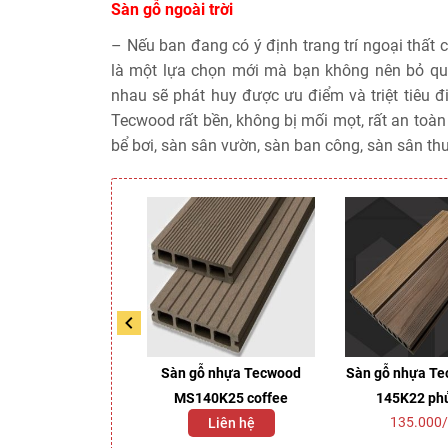
Sàn gỗ ngoài trời
– Nếu ban đang có ý định trang trí ngoại thất 
là một lựa chọn mới mà bạn không nên bỏ qua
nhau sẽ phát huy được ưu điểm và triệt tiêu 
Tecwood rất bền, không bị mối mọt, rất an toà
bể bơi, sàn sân vườn, sàn ban công, sàn sân thư
 ngoài trời Inovar
Sàn gỗ nhựa Tecwood
Sàn gỗ nhựa Te
WUD 1077
MS140K25 coffee
145K22 ph
135.000
Liên hệ
Liên hệ