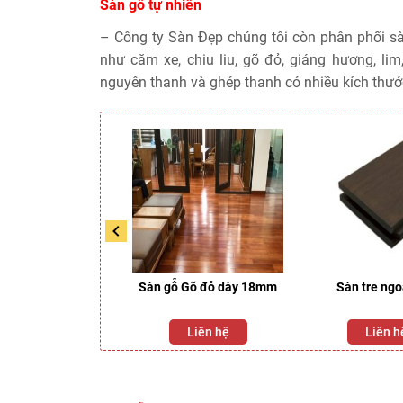
Sàn gỗ tự nhiên
– Công ty Sàn Đẹp chúng tôi còn phân phối sà
như căm xe, chiu liu, gõ đỏ, giáng hương, lim
nguyên thanh và ghép thanh có nhiều kích thư
 Gõ đỏ dày 15mm
Sàn gỗ Gõ đỏ dày 18mm
Sàn tre ngoà
Liên hệ
Liên hệ
Liên h