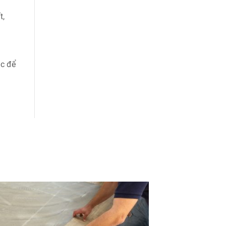
t,
ặc để