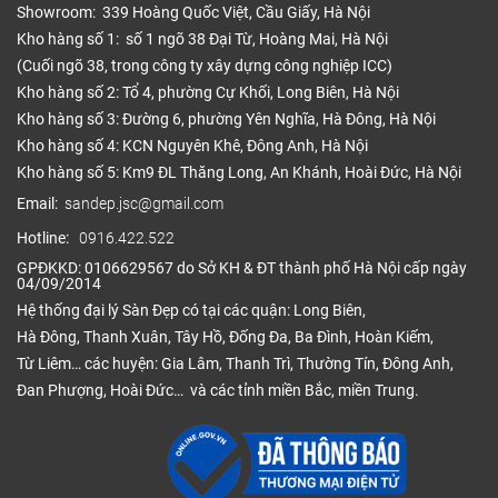
Showroom: 339 Hoàng Quốc Việt, Cầu Giấy, Hà Nội
Kho hàng số 1: số 1 ngõ 38 Đại Từ, Hoàng Mai, Hà Nội
(Cuối ngõ 38, trong công ty xây dựng công nghiệp ICC)
Kho hàng số 2: Tổ 4, phường Cự Khối, Long Biên, Hà Nội
Kho hàng số 3: Đường 6, phường Yên Nghĩa, Hà Đông, Hà Nội
Kho hàng số 4: KCN Nguyên Khê, Đông Anh, Hà Nội
Kho hàng số 5: Km9 ĐL Thăng Long, An Khánh, Hoài Đức, Hà Nội
Email:
sandep.jsc@gmail.com
Hotline:
0916.422.522
GPĐKKD: 0106629567 do Sở KH & ĐT thành phố Hà Nội cấp ngày
04/09/2014
Hệ thống đại lý Sàn Đẹp có tại các quận: Long Biên,
Hà Đông, Thanh Xuân, Tây Hồ, Đống Đa, Ba Đình, Hoàn Kiếm,
Từ Liêm… các huyện: Gia Lâm, Thanh Trì, Thường Tín, Đông Anh,
Đan Phượng, Hoài Đức… và các tỉnh miền Bắc, miền Trung.