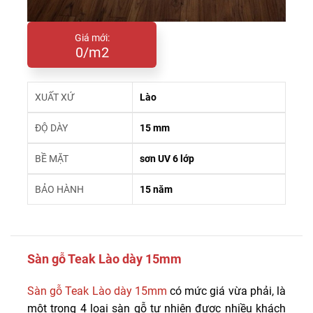
Giá mới:
0/m2
XUẤT XỨ
Lào
ĐỘ DÀY
15 mm
BỀ MẶT
sơn UV 6 lớp
BẢO HÀNH
15 năm
Sàn gỗ Teak Lào dày 15mm
Sàn gỗ Teak Lào dày 15mm
có mức giá vừa phải, là
một trong 4 loại sàn gỗ tự nhiên được nhiều khách