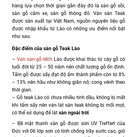
hàng lựa chọn thời gian gần đây đó là sàn gỗ sồi,
sàn gỗ căm xe, sàn gỗ thông đỏ. Ván sàn Teak
được sản xuất tại Việt Nam, nguồn nguyên liệu gỗ
được nhập khẩu từ Lào có những ưu điểm nổi bật
như sau:
Đặc điểm của sàn gỗ Teak Lào
–
Ván sàn gỗ tếch
Lào được khai thác từ cây gỗ có
tuổi đời từ 25 – 50 năm nên chất lượng gỗ ổn định.
Tấm gỗ được sấy đạt độ ẩm thảnh phẩm còn từ 8%
– 13% nên hầu như không giãn nở, cong vênh theo
thời gian.
– Gỗ teak Lào có chưa nhiều tinh dầu, không bị mất
khi tẩm sấy nên ván lát sàn teak không bị mối mọt,
có thể sử dụng để lát
sàn ngoài trời
.
– Bề mặt thanh ván gỗ được sơn UV Treffert của
Đức với 06 lớp sơn có tính chống trầy xước cao, giữ