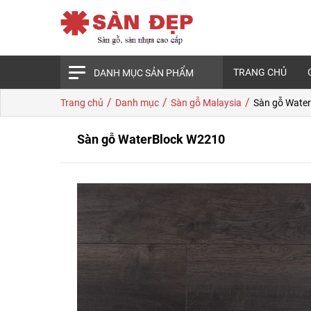
TRANG CHỦ
DANH MỤC SẢN PHẨM
/
/
/
Trang chủ
Danh mục
Sàn gỗ Malaysia
Sàn gỗ Wate
Sàn gỗ WaterBlock W2210