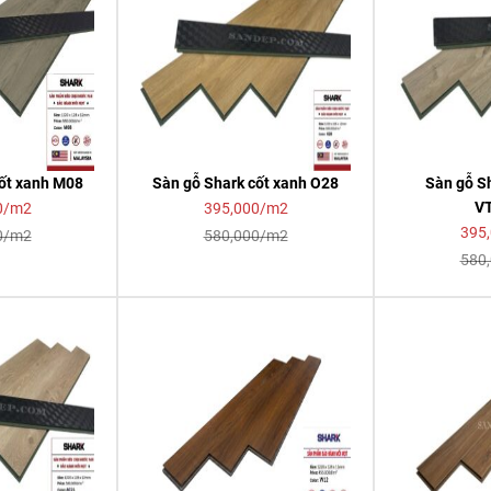
cốt xanh M08
Sàn gỗ Shark cốt xanh O28
Sàn gỗ Sh
V
0/m2
395,000/m2
395
0/m2
580,000/m2
580