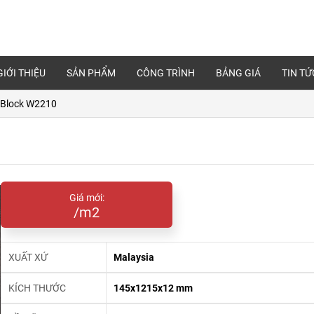
GIỚI THIỆU
SẢN PHẨM
CÔNG TRÌNH
BẢNG GIÁ
TIN TỨ
rBlock W2210
Giá mới:
/m2
XUẤT XỨ
Malaysia
KÍCH THƯỚC
145x1215x12 mm