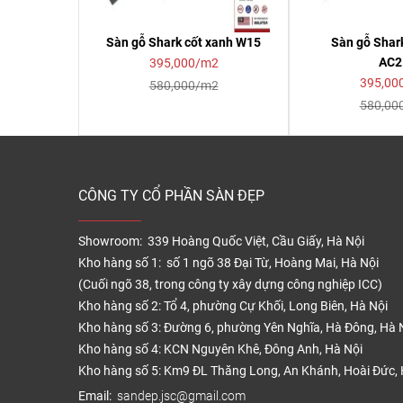
Sàn gỗ Shark cốt xanh W15
Sàn gỗ Shar
AC2
395,000/m2
395,00
580,000/m2
580,00
CÔNG TY CỔ PHẦN SÀN ĐẸP
Showroom: 339 Hoàng Quốc Việt, Cầu Giấy, Hà Nội
Kho hàng số 1: số 1 ngõ 38 Đại Từ, Hoàng Mai, Hà Nội
(Cuối ngõ 38, trong công ty xây dựng công nghiệp ICC)
Kho hàng số 2: Tổ 4, phường Cự Khối, Long Biên, Hà Nội
Kho hàng số 3: Đường 6, phường Yên Nghĩa, Hà Đông, Hà 
Kho hàng số 4: KCN Nguyên Khê, Đông Anh, Hà Nội
Kho hàng số 5: Km9 ĐL Thăng Long, An Khánh, Hoài Đức, 
Email:
sandep.jsc@gmail.com