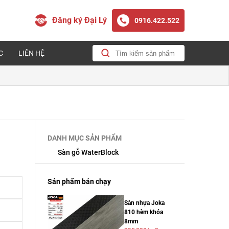
Đăng ký Đại Lý
0916.422.522
C
LIÊN HỆ
DANH MỤC SẢN PHẨM
Sàn gỗ WaterBlock
Sản phẩm bán chạy
Sàn nhựa Joka
810 hèm khóa
8mm