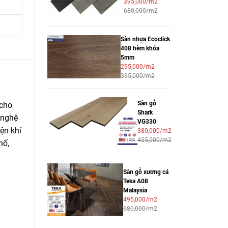
395,000/m2
680,000/m2
Sàn nhựa Ecoclick
408 hèm khóa
5mm
295,000/m2
395,000/m2
Sàn gỗ
 cho
Shark
 nghệ
VG330
ện khí
380,000/m2
455,000/m2
hố,
Sàn gỗ xương cá
Teka A08
Malaysia
495,000/m2
680,000/m2