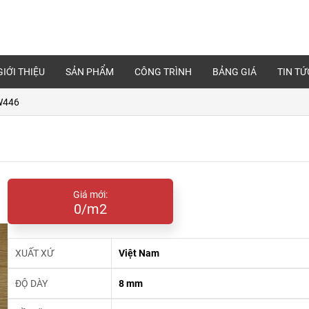
GIỚI THIỆU
SẢN PHẨM
CÔNG TRÌNH
BẢNG GIÁ
TIN TỨ
W446
Giá mới:
0/m2
XUẤT XỨ
Việt Nam
ĐỘ DÀY
8 mm