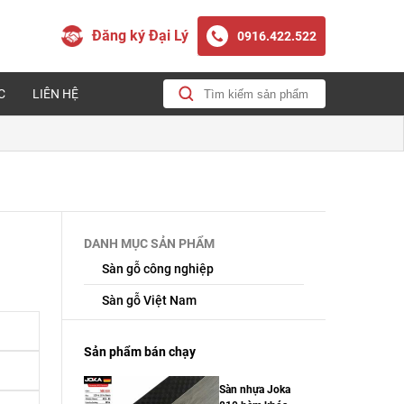
Đăng ký Đại Lý
0916.422.522
C
LIÊN HỆ
DANH MỤC SẢN PHẨM
Sàn gỗ công nghiệp
Sàn gỗ Việt Nam
Sản phẩm bán chạy
Sàn nhựa Joka