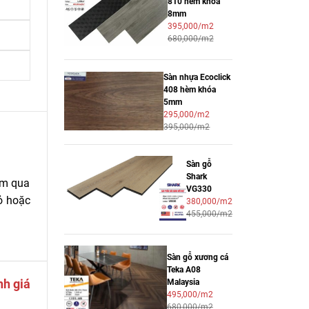
810 hèm khóa
8mm
395,000/m2
680,000/m2
Sàn nhựa Ecoclick
408 hèm khóa
5mm
295,000/m2
395,000/m2
Sàn gỗ
Shark
ăm qua
VG330
ỏ hoặc
380,000/m2
455,000/m2
Sàn gỗ xương cá
Teka A08
nh giá
Malaysia
495,000/m2
680,000/m2