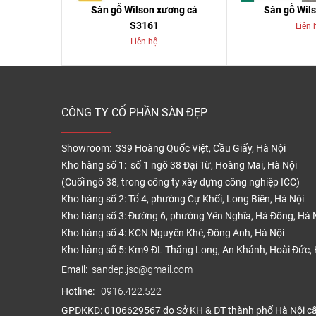
Sàn gỗ Wilson xương cá
Sàn gỗ Wil
S3161
Liên 
Liên hệ
CÔNG TY CỔ PHẦN SÀN ĐẸP
Showroom: 339 Hoàng Quốc Việt, Cầu Giấy, Hà Nội
Kho hàng số 1: số 1 ngõ 38 Đại Từ, Hoàng Mai, Hà Nội
(Cuối ngõ 38, trong công ty xây dựng công nghiệp ICC)
Kho hàng số 2: Tổ 4, phường Cự Khối, Long Biên, Hà Nội
Kho hàng số 3: Đường 6, phường Yên Nghĩa, Hà Đông, Hà 
Kho hàng số 4: KCN Nguyên Khê, Đông Anh, Hà Nội
Kho hàng số 5: Km9 ĐL Thăng Long, An Khánh, Hoài Đức, 
Email:
sandep.jsc@gmail.com
Hotline:
0916.422.522
GPĐKKD: 0106629567 do Sở KH & ĐT thành phố Hà Nội c