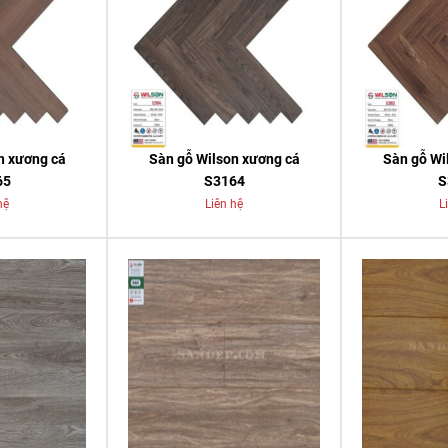
n xương cá
Sàn gỗ Wilson xương cá
Sàn gỗ Wi
65
S3164
S
hệ
Liên hệ
L