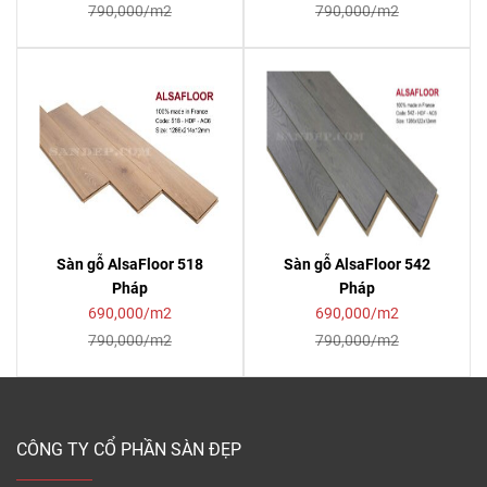
790,000/m2
790,000/m2
Sàn gỗ AlsaFloor 518
Sàn gỗ AlsaFloor 542
Pháp
Pháp
690,000/m2
690,000/m2
790,000/m2
790,000/m2
CÔNG TY CỔ PHẦN SÀN ĐẸP