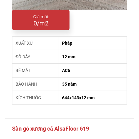
Giá mới:
0/m2
XUẤT XỨ
Pháp
ĐỘ DÀY
12 mm
BỀ MẶT
AC6
BẢO HÀNH
35 năm
KÍCH THƯỚC
644x143x12 mm
Sàn gỗ xương cá AlsaFloor 619