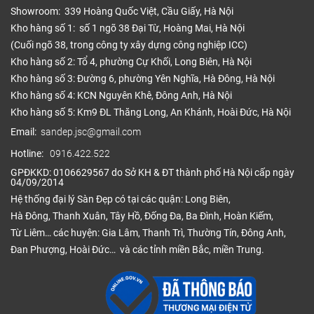
Showroom: 339 Hoàng Quốc Việt, Cầu Giấy, Hà Nội
Kho hàng số 1: số 1 ngõ 38 Đại Từ, Hoàng Mai, Hà Nội
(Cuối ngõ 38, trong công ty xây dựng công nghiệp ICC)
Kho hàng số 2: Tổ 4, phường Cự Khối, Long Biên, Hà Nội
Kho hàng số 3: Đường 6, phường Yên Nghĩa, Hà Đông, Hà Nội
Kho hàng số 4: KCN Nguyên Khê, Đông Anh, Hà Nội
Kho hàng số 5: Km9 ĐL Thăng Long, An Khánh, Hoài Đức, Hà Nội
Email:
sandep.jsc@gmail.com
Hotline:
0916.422.522
GPĐKKD: 0106629567 do Sở KH & ĐT thành phố Hà Nội cấp ngày
04/09/2014
Hệ thống đại lý Sàn Đẹp có tại các quận: Long Biên,
Hà Đông, Thanh Xuân, Tây Hồ, Đống Đa, Ba Đình, Hoàn Kiếm,
Từ Liêm… các huyện: Gia Lâm, Thanh Trì, Thường Tín, Đông Anh,
Đan Phượng, Hoài Đức… và các tỉnh miền Bắc, miền Trung.