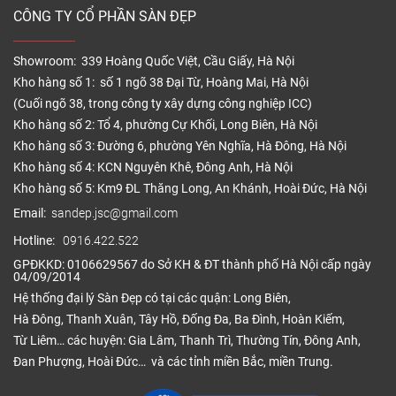
CÔNG TY CỔ PHẦN SÀN ĐẸP
Showroom: 339 Hoàng Quốc Việt, Cầu Giấy, Hà Nội
Kho hàng số 1: số 1 ngõ 38 Đại Từ, Hoàng Mai, Hà Nội
(Cuối ngõ 38, trong công ty xây dựng công nghiệp ICC)
Kho hàng số 2: Tổ 4, phường Cự Khối, Long Biên, Hà Nội
Kho hàng số 3: Đường 6, phường Yên Nghĩa, Hà Đông, Hà Nội
Kho hàng số 4: KCN Nguyên Khê, Đông Anh, Hà Nội
Kho hàng số 5: Km9 ĐL Thăng Long, An Khánh, Hoài Đức, Hà Nội
Email:
sandep.jsc@gmail.com
Hotline:
0916.422.522
GPĐKKD: 0106629567 do Sở KH & ĐT thành phố Hà Nội cấp ngày
04/09/2014
Hệ thống đại lý Sàn Đẹp có tại các quận: Long Biên,
Hà Đông, Thanh Xuân, Tây Hồ, Đống Đa, Ba Đình, Hoàn Kiếm,
Từ Liêm… các huyện: Gia Lâm, Thanh Trì, Thường Tín, Đông Anh,
Đan Phượng, Hoài Đức… và các tỉnh miền Bắc, miền Trung.