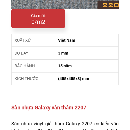
Giá mới:
0/m2
XUẤT XỨ
Việt Nam
ĐỘ DÀY
3 mm
BẢO HÀNH
15 năm
KÍCH THƯỚC
(455x455x3) mm
Sàn nhựa Galaxy vân thảm 2207
Sàn nhựa vinyl giả thảm Galaxy 2207 có kiểu vân