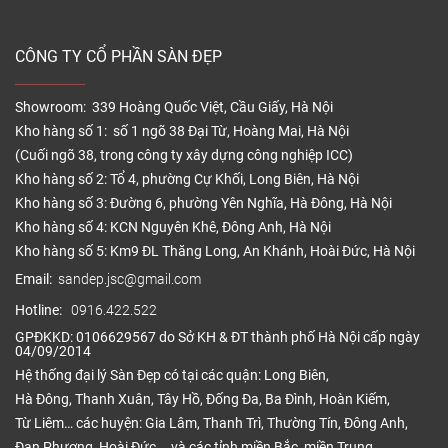
CÔNG TY CỔ PHẦN SÀN ĐẸP
Showroom: 339 Hoàng Quốc Việt, Cầu Giấy, Hà Nội
Kho hàng số 1: số 1 ngõ 38 Đại Từ, Hoàng Mai, Hà Nội
(Cuối ngõ 38, trong công ty xây dựng công nghiệp ICC)
Kho hàng số 2: Tổ 4, phường Cự Khối, Long Biên, Hà Nội
Kho hàng số 3: Đường 6, phường Yên Nghĩa, Hà Đông, Hà Nội
Kho hàng số 4: KCN Nguyên Khê, Đông Anh, Hà Nội
Kho hàng số 5: Km9 ĐL Thăng Long, An Khánh, Hoài Đức, Hà Nội
Email:
sandep.jsc@gmail.com
Hotline:
0916.422.522
GPĐKKD: 0106629567 do Sở KH & ĐT thành phố Hà Nội cấp ngày
04/09/2014
Hệ thống đại lý Sàn Đẹp có tại các quận: Long Biên,
Hà Đông, Thanh Xuân, Tây Hồ, Đống Đa, Ba Đình, Hoàn Kiếm,
Từ Liêm… các huyện: Gia Lâm, Thanh Trì, Thường Tín, Đông Anh,
Đan Phượng, Hoài Đức… và các tỉnh miền Bắc, miền Trung.