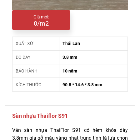
Giá mới:
0/m2
XUẤT XỨ
Thái Lan
ĐỘ DÀY
3.8 mm
BẢO HÀNH
10 năm
KÍCH THƯỚC
90.8 * 14.6 * 3.8 mm
Sàn nhựa Thaiflor S91
Ván sàn nhựa ThaiFlor S91 có hèm khóa dày
3.8mm giả gỗ màu vàng nhạt trung tính là lựa chọn