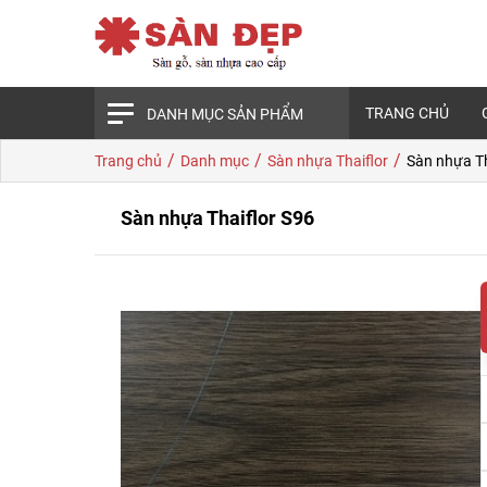
TRANG CHỦ
DANH MỤC SẢN PHẨM
/
/
/
Trang chủ
Danh mục
Sàn nhựa Thaiflor
Sàn nhựa Th
Sàn nhựa Thaiflor S96