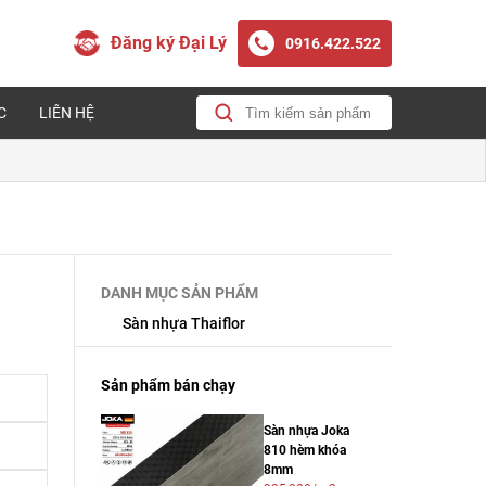
Đăng ký Đại Lý
0916.422.522
C
LIÊN HỆ
DANH MỤC SẢN PHẨM
Sàn nhựa Thaiflor
Sản phẩm bán chạy
Sàn nhựa Joka
810 hèm khóa
8mm