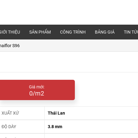
GIỚI THIỆU
SẢN PHẨM
CÔNG TRÌNH
BẢNG GIÁ
TIN TỨ
aiflor S96
Giá mới:
0/m2
XUẤT XỨ
Thái Lan
ĐỘ DÀY
3.8 mm