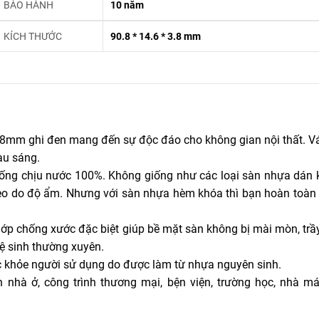
BẢO HÀNH
10 năm
KÍCH THƯỚC
90.8 * 14.6 * 3.8 mm
.8mm ghi đen mang đến sự độc đáo cho không gian nội thất. V
àu sáng.
ống chịu nước 100%. Không giống như các loại sàn nhựa dán k
 keo do độ ẩm. Nhưng với sàn nhựa hèm khóa thì bạn hoàn toàn 
p chống xước đặc biệt giúp bề mặt sàn không bị mài mòn, tr
vệ sinh thường xuyên.
c khỏe người sử dụng do được làm từ nhựa nguyên sinh.
 nhà ở, công trình thương mại, bện viện, trường học, nhà má