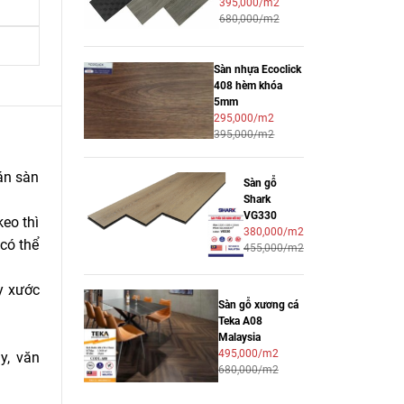
395,000/m2
680,000/m2
Sàn nhựa Ecoclick
408 hèm khóa
5mm
295,000/m2
395,000/m2
án sàn
Sàn gỗ
Shark
VG330
eo thì
380,000/m2
có thể
455,000/m2
ầy xước
Sàn gỗ xương cá
Teka A08
Malaysia
495,000/m2
y, văn
680,000/m2