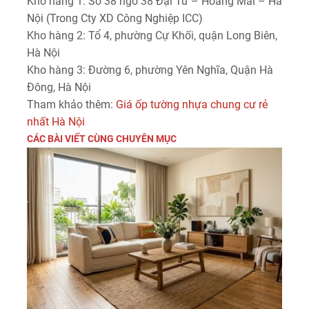
Kho hàng 1: Số 38 ngõ 38 Đại Từ – Hoàng Mai – Hà
Nội (Trong Cty XD Công Nghiệp ICC)
Kho hàng 2: Tổ 4, phường Cự Khối, quận Long Biên,
Hà Nội
Kho hàng 3: Đường 6, phường Yên Nghĩa, Quận Hà
Đông, Hà Nội
Tham khảo thêm:
Giá ốp tường nhựa chung cư rẻ
nhất Hà Nội
CÁC BÀI VIẾT CÙNG CHUYÊN MỤC