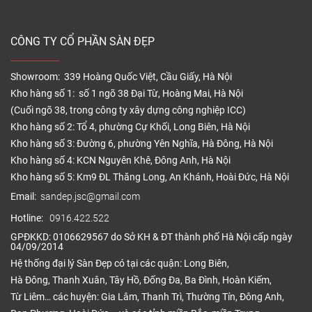
CÔNG TY CỔ PHẦN SÀN ĐẸP
Showroom: 339 Hoàng Quốc Việt, Cầu Giấy, Hà Nội
Kho hàng số 1: số 1 ngõ 38 Đại Từ, Hoàng Mai, Hà Nội
(Cuối ngõ 38, trong công ty xây dựng công nghiệp ICC)
Kho hàng số 2: Tổ 4, phường Cự Khối, Long Biên, Hà Nội
Kho hàng số 3: Đường 6, phường Yên Nghĩa, Hà Đông, Hà Nội
Kho hàng số 4: KCN Nguyên Khê, Đông Anh, Hà Nội
Kho hàng số 5: Km9 ĐL Thăng Long, An Khánh, Hoài Đức, Hà Nội
Email:
sandep.jsc@gmail.com
Hotline:
0916.422.522
GPĐKKD: 0106629567 do Sở KH & ĐT thành phố Hà Nội cấp ngày
04/09/2014
Hệ thống đại lý Sàn Đẹp có tại các quận: Long Biên,
Hà Đông, Thanh Xuân, Tây Hồ, Đống Đa, Ba Đình, Hoàn Kiếm,
Từ Liêm… các huyện: Gia Lâm, Thanh Trì, Thường Tín, Đông Anh,