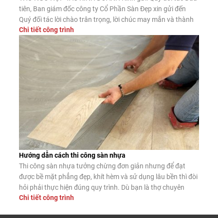
tiên, Ban giám đốc công ty Cổ Phần Sàn Đẹp xin gửi đến
Quý đối tác lời chào trân trọng, lời chúc may mắn và thành
Chi tiết công trình
công. Công ty CP Sàn Đẹp là đơn vị nhập khẩu, phân phối
sàn gỗ công nghiệp, […]
Hướng dẫn cách thi công sàn nhựa
Thi công sàn nhựa tưởng chừng đơn giản nhưng để đạt
được bề mặt phẳng đẹp, khít hèm và sử dụng lâu bền thì đòi
hỏi phải thực hiện đúng quy trình. Dù bạn là thợ chuyên
Chi tiết công trình
nghiệp hay tự lát tại nhà, nắm vững các bước lắp đặt chuẩn
sẽ giúp sàn nhựa phát […]