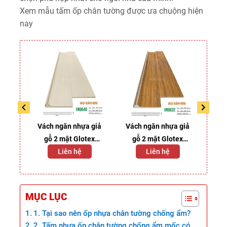
Xem mẫu tấm ốp chân tường được ưa chuộng hiện
nay
npro
Vách ngăn nhựa giả
Vách ngăn nhựa giả
Vác
gỗ 2 mặt Glotex
gỗ 2 mặt Glotex
g
WN8640
Liên hệ
WN8632
Liên hệ
MỤC LỤC
1. Tại sao nên ốp nhựa chân tường chống ẩm?
2. Tấm nhựa ốp chân tường chống ẩm mốc có