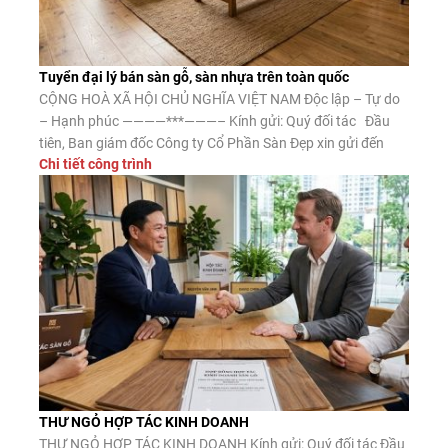
Tuyển đại lý bán sàn gỗ, sàn nhựa trên toàn quốc
CỘNG HOÀ XÃ HỘI CHỦ NGHĨA VIỆT NAM Độc lập – Tự do
– Hạnh phúc ————***———– Kính gửi: Quý đối tác Đầu
tiên, Ban giám đốc Công ty Cổ Phần Sàn Đẹp xin gửi đến
Chi tiết công trình
Quý đối tác lời chào trân trọng, lời chúc may mắn và thành
công. Công ty CP Sàn […]
THƯ NGỎ HỢP TÁC KINH DOANH
THƯ NGỎ HỢP TÁC KINH DOANH Kính gửi: Quý đối tác Đầu