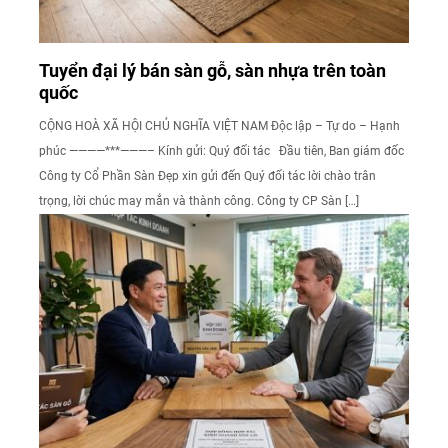
Tuyển đại lý bán sàn gỗ, sàn nhựa trên toàn
quốc
CỘNG HOÀ XÃ HỘI CHỦ NGHĨA VIỆT NAM Độc lập – Tự do – Hạnh
phúc ————***———– Kính gửi: Quý đối tác Đầu tiên, Ban giám đốc
Công ty Cổ Phần Sàn Đẹp xin gửi đến Quý đối tác lời chào trân
trọng, lời chúc may mắn và thành công. Công ty CP Sàn […]