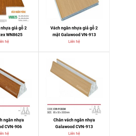
nhựa giả gỗ 2
Vách ngăn nhựa giả gỗ 2
tex WN8625
mặt Galawood VN-913
iên hệ
Liên hệ
h ngăn nhựa
Chân vách ngăn nhựa
od CVN-906
Galawood CVN-913
iên hệ
Liên hệ