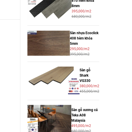
810 hèm khóa
8mm
395,000/m2
680,000/m2
Sàn nhựa Ecoclick
408 hèm khóa
5mm
295,000/m2
395,000/m2
Sàn gỗ
Shark
VG330
380,000/m2
455,000/m2
Sàn gỗ xương cá
Teka A08
Malaysia
495,000/m2
680,000/m2