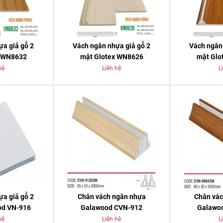
ựa giả gỗ 2
Vách ngăn nhựa giả gỗ 2
Vách ngăn 
x WN8632
mặt Glotex WN8626
mặt Glo
hệ
Liên hệ
L
ựa giả gỗ 2
Chân vách ngăn nhựa
Chân vác
od VN-916
Galawood CVN-912
Galawo
hệ
Liên hệ
L