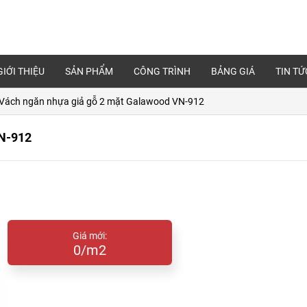
GIỚI THIỆU
SẢN PHẨM
CÔNG TRÌNH
BẢNG GIÁ
TIN TỨ
Vách ngăn nhựa giả gỗ 2 mặt Galawood VN-912
VN-912
Giá mới:
0/m2