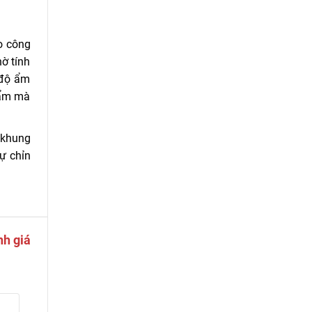
o công
ờ tính
 độ ẩm
 ẩm mà
 khung
ự chỉn
nh giá