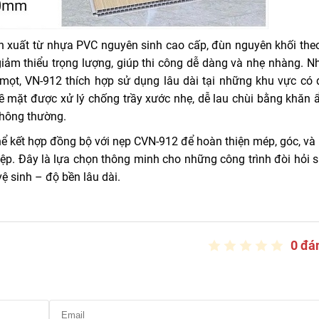
 xuất từ nhựa PVC nguyên sinh cao cấp, đùn nguyên khối the
ảm thiểu trọng lượng, giúp thi công dễ dàng và nhẹ nhàng. Nh
ọt, VN-912 thích hợp sử dụng lâu dài tại những khu vực có
bề mặt được xử lý chống trầy xước nhẹ, dễ lau chùi bằng khăn
thông thường.
ể kết hợp đồng bộ với nẹp CVN-912 để hoàn thiện mép, góc, và
iệp. Đây là lựa chọn thông minh cho những công trình đòi hỏi s
 vệ sinh – độ bền lâu dài.
0 đá