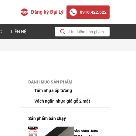
Đăng ký Đại Lý
0916.422.522
C
LIÊN HỆ
DANH MỤC SẢN PHẨM
Tấm nhựa ốp tường
Vách ngăn nhựa giả gỗ 2 mặt
Sản phẩm bán chạy
Sàn nhựa Joka