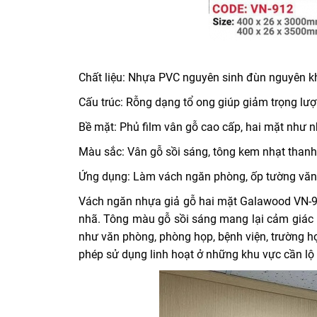
Chất liệu: Nhựa PVC nguyên sinh đùn nguyên k
Cấu trúc: Rỗng dạng tổ ong giúp giảm trọng lư
Bề mặt: Phủ film vân gỗ cao cấp, hai mặt như 
Màu sắc: Vân gỗ sồi sáng, tông kem nhạt thanh
Ứng dụng: Làm vách ngăn phòng, ốp tường văn 
Vách ngăn nhựa giả gỗ hai mặt Galawood VN-91
nhã. Tông màu gỗ sồi sáng mang lại cảm giác r
như văn phòng, phòng họp, bệnh viện, trường h
phép sử dụng linh hoạt ở những khu vực cần lộ 