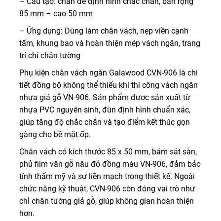
– Cấu tạo: chân đế định hình chắc chắn, bản rộng
85 mm – cao 50 mm
– Ứng dụng: Dùng làm chân vách, nẹp viền cạnh
tấm, khung bao và hoàn thiện mép vách ngăn, trang
trí chỉ chân tường
Phụ kiện chân vách ngăn Galawood CVN-906 là chi
tiết đồng bộ không thể thiếu khi thi công vách ngăn
nhựa giả gỗ VN-906. Sản phẩm được sản xuất từ
nhựa PVC nguyên sinh, đùn định hình chuẩn xác,
giúp tăng độ chắc chắn và tạo điểm kết thúc gọn
gàng cho bề mặt ốp.
Chân vách có kích thước 85 x 50 mm, bám sát sàn,
phủ film vân gỗ nâu đỏ đồng màu VN-906, đảm bảo
tính thẩm mỹ và sự liền mạch trong thiết kế. Ngoài
chức năng kỹ thuật, CVN-906 còn đóng vai trò như
chỉ chân tường giả gỗ, giúp không gian hoàn thiện
hơn.