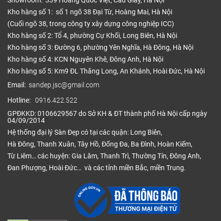
Showroom: 339 Hoàng Quốc Việt, Cầu Giấy, Hà Nội
Kho hàng số 1: số 1 ngõ 38 Đại Từ, Hoàng Mai, Hà Nội
(Cuối ngõ 38, trong công ty xây dựng công nghiệp ICC)
Kho hàng số 2: Tổ 4, phường Cự Khối, Long Biên, Hà Nội
Kho hàng số 3: Đường 6, phường Yên Nghĩa, Hà Đông, Hà Nội
Kho hàng số 4: KCN Nguyên Khê, Đông Anh, Hà Nội
Kho hàng số 5: Km9 ĐL Thăng Long, An Khánh, Hoài Đức, Hà Nội
Email:
sandep.jsc@gmail.com
Hotline:
0916.422.522
GPĐKKD: 0106629567 do Sở KH & ĐT thành phố Hà Nội cấp ngày
04/09/2014
Hệ thống đại lý Sàn Đẹp có tại các quận: Long Biên,
Hà Đông, Thanh Xuân, Tây Hồ, Đống Đa, Ba Đình, Hoàn Kiếm,
Từ Liêm… các huyện: Gia Lâm, Thanh Trì, Thường Tín, Đông Anh,
Đan Phượng, Hoài Đức… và các tỉnh miền Bắc, miền Trung.