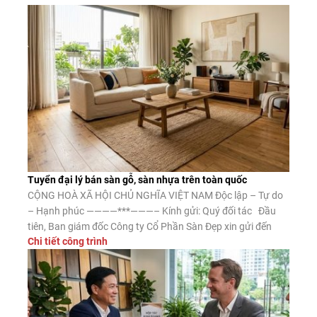
Tuyển đại lý bán sàn gỗ, sàn nhựa trên toàn quốc
CỘNG HOÀ XÃ HỘI CHỦ NGHĨA VIỆT NAM Độc lập – Tự do
– Hạnh phúc ————***———– Kính gửi: Quý đối tác Đầu
tiên, Ban giám đốc Công ty Cổ Phần Sàn Đẹp xin gửi đến
Chi tiết công trình
Quý đối tác lời chào trân trọng, lời chúc may mắn và thành
công. Công ty CP Sàn […]