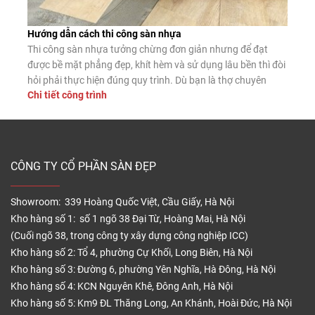
Hướng dẫn cách thi công sàn nhựa
Thi công sàn nhựa tưởng chừng đơn giản nhưng để đạt
được bề mặt phẳng đẹp, khít hèm và sử dụng lâu bền thì đòi
hỏi phải thực hiện đúng quy trình. Dù bạn là thợ chuyên
Chi tiết công trình
nghiệp hay tự lát tại nhà, nắm vững các bước lắp đặt chuẩn
sẽ giúp sàn nhựa phát […]
CÔNG TY CỔ PHẦN SÀN ĐẸP
Showroom: 339 Hoàng Quốc Việt, Cầu Giấy, Hà Nội
Kho hàng số 1: số 1 ngõ 38 Đại Từ, Hoàng Mai, Hà Nội
(Cuối ngõ 38, trong công ty xây dựng công nghiệp ICC)
Kho hàng số 2: Tổ 4, phường Cự Khối, Long Biên, Hà Nội
Kho hàng số 3: Đường 6, phường Yên Nghĩa, Hà Đông, Hà Nội
Kho hàng số 4: KCN Nguyên Khê, Đông Anh, Hà Nội
Kho hàng số 5: Km9 ĐL Thăng Long, An Khánh, Hoài Đức, Hà Nội