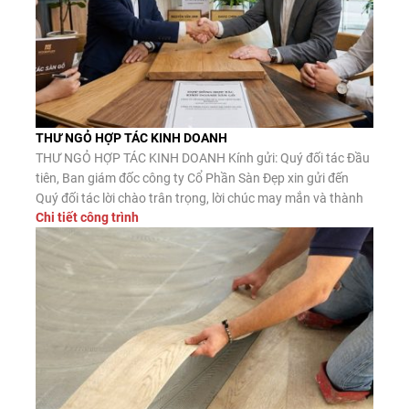
THƯ NGỎ HỢP TÁC KINH DOANH
THƯ NGỎ HỢP TÁC KINH DOANH Kính gửi: Quý đối tác Đầu
tiên, Ban giám đốc công ty Cổ Phần Sàn Đẹp xin gửi đến
Quý đối tác lời chào trân trọng, lời chúc may mắn và thành
Chi tiết công trình
công. Công ty CP Sàn Đẹp là đơn vị nhập khẩu, phân phối
sàn gỗ công nghiệp, […]