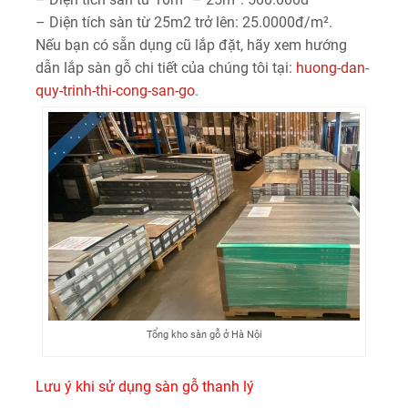
– Diện tích sàn từ 25m2 trở lên: 25.0000đ/m².
Nếu bạn có sẵn dụng cũ lắp đặt, hãy xem hướng
dẫn lắp sàn gỗ chi tiết của chúng tôi tại:
huong-dan-
quy-trinh-thi-cong-san-go
.
Tổng kho sàn gỗ ở Hà Nội
Lưu ý khi sử dụng sàn gỗ thanh lý