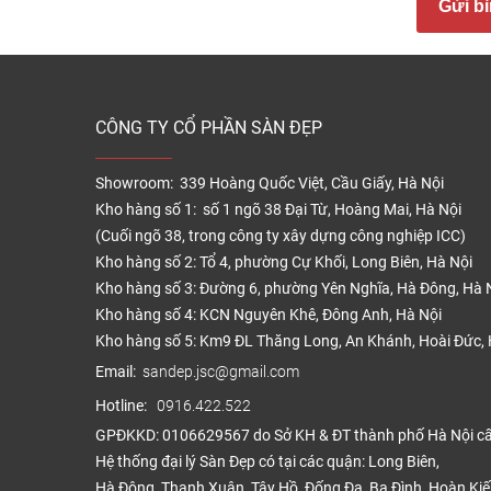
Gửi bì
– Lớp 
– Lớp
– Lớp
CÔNG TY CỔ PHẦN SÀN ĐẸP
Tại s
Sàn g
Showroom: 339 Hoàng Quốc Việt, Cầu Giấy, Hà Nội
sinh, 
Kho hàng số 1: số 1 ngõ 38 Đại Từ, Hoàng Mai, Hà Nội
(Cuối ngõ 38, trong công ty xây dựng công nghiệp ICC)
Kho hàng số 2: Tổ 4, phường Cự Khối, Long Biên, Hà Nội
Kho hàng số 3: Đường 6, phường Yên Nghĩa, Hà Đông, Hà 
Kho hàng số 4: KCN Nguyên Khê, Đông Anh, Hà Nội
Kho hàng số 5: Km9 ĐL Thăng Long, An Khánh, Hoài Đức, 
Email:
sandep.jsc@gmail.com
Hotline:
0916.422.522
GPĐKKD: 0106629567 do Sở KH & ĐT thành phố Hà Nội c
Hệ thống đại lý Sàn Đẹp có tại các quận: Long Biên,
Hà Đông, Thanh Xuân, Tây Hồ, Đống Đa, Ba Đình, Hoàn Ki