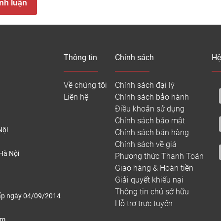
nh luận
film vân gỗ có độ phân giải cao được tái tạo vân gỗ bằng kỹ thu
 ván gỗ HDF có độ bền cao, ổn định và chống ẩm.
 cân bằng đảm bảo bảng cân bằng hoàn hảo khi được lắp đặt và
Thông tin
Chính sách
Hệ
ao bạn nên lát sàn gỗ Floor Depot?
ỗ công nghiệp
Floor Depot không chỉ đáp ứng nhu cầu về mặt th
Về chúng tôi
Chính sách đại lý
bảo trì, là lựa chọn lý tưởng không chỉ cho gia đình mà còn cho
Liên hệ
Chính sách bảo hành
Điều khoản sử dụng
Chính sách bảo mật
Nội
Chính sách bán hàng
Chính sách về giá
Hà Nội
Phương thức Thanh Toán
Giao hàng & Hoàn tiền
Giải quyết khiếu nại
Thông tin chủ sở hữu
ấp ngày 04/09/2014
Hỗ trợ trực tuyến
ếm,