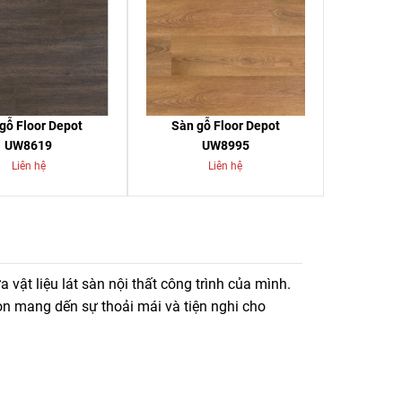
gỗ Floor Depot
Sàn gỗ Floor Depot
UW8619
UW8995
Liên hệ
Liên hệ
ất lượng cao, màu sắc sang trong, chống ẩm cực tốt.
vật liệu lát sàn nội thất công trình của mình.
n mang dến sự thoải mái và tiện nghi cho