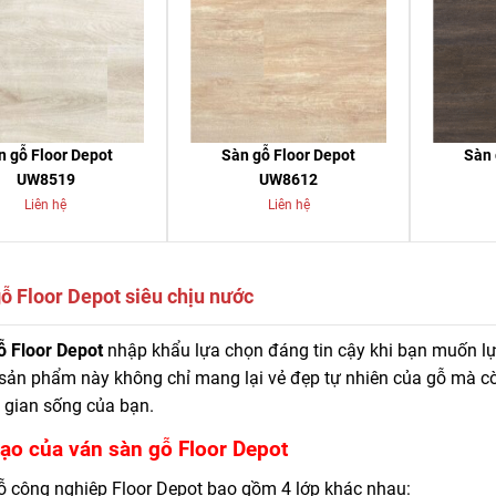
n gỗ Floor Depot
Sàn gỗ Floor Depot
Sàn 
UW8519
UW8612
Liên hệ
Liên hệ
ỗ Floor Depot siêu chịu nước
kho nhập khẩu, phân phối và thi công sàn gỗ công nghiệp Floor Depot ch
ỗ Floor Depot
nhập khẩu lựa chọn đáng tin cậy khi bạn muốn lựa 
916.422.522
sản phẩm này không chỉ mang lại vẻ đẹp tự nhiên của gỗ mà cò
 gian sống của bạn.
tạo của ván sàn gỗ Floor Depot
ỗ công nghiệp Floor Depot bao gồm 4 lớp khác nhau: