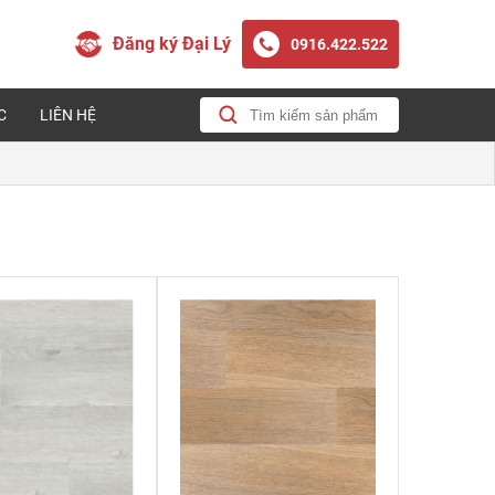
Đăng ký Đại Lý
0916.422.522
C
LIÊN HỆ