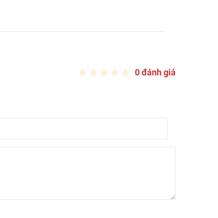
0 đánh giá
bẩn, va đập, trầy xước, nhiệt độ cao và hóa