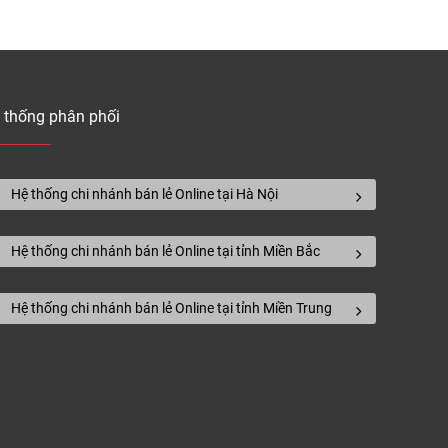
ật in tinh xảo.
 bảo trì đúng cách.
 thống phân phối
ẩm mỹ mà còn về tính chất bền bỉ và dễ vệ
 các khu thương mại.
Hệ thống chi nhánh bán lẻ Online tại Hà Nội
Hệ thống chi nhánh bán lẻ Online tại tỉnh Miền Bắc
Hệ thống chi nhánh bán lẻ Online tại tỉnh Miền Trung