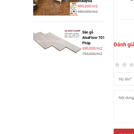
Malaysia
495,000/m2
680,000/m2
Sàn gỗ
AlsaFloor 701
Pháp
Đánh gi
690,000/m2
790,000/m2
– Lớp 
chất g