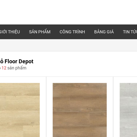
GIỚI THIỆU
SẢN PHẨM
CÔNG TRÌNH
BẢNG GIÁ
TIN TỨ
ỗ Floor Depot
ó
12
sản phẩm