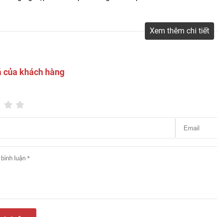
Xem thêm chi tiết
á của khách hàng
phủ bề mặt trong suốt, chống mài mòn giúp bảo vệ sàn khỏi vết 
ia dụng.