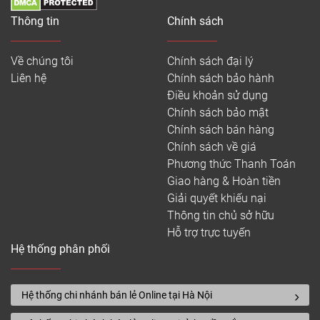
Thông tin
Chính sách
1200 x
190 x 8
280.000
Sàn gỗ
Về chúng tôi
Chính sách đại lý
Vasaco
1200 x
380.000
Liên hệ
Chính sách bảo hành
120 x 12
Điều khoản sử dụng
Chính sách bảo mật
Chính sách bán hàng
Chính sách về giá
Phương thức Thanh Toán
Cấu tạo của sàn gỗ Hàn Quốc
Giao hàng & Hoàn tiền
Giải quyết khiếu nại
Đơn giá phụ kiện sàn gỗ
Thông tin chủ sở hữu
Hỗ trợ trực tuyến
Bên cạnh sàn gỗ, các phụ kiện đi kèm như nẹp,
Hệ thống phân phối
phào chân tường, len tường, keo và xốp lót đóng vai
trò quan trọng trong việc hoàn thiện và tăng độ bền
cho công trình.
Hệ thống chi nhánh bán lẻ Online tại Hà Nội