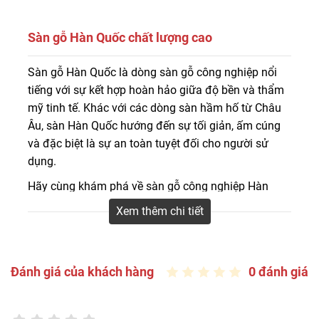
Sàn gỗ Hàn Quốc chất lượng cao
Sàn gỗ công nghiệp Hàn Quốc màu sắc sang
Sàn gỗ Hàn Quốc là dòng sàn gỗ công nghiệp nổi
trọng, không bị cong vênh hay mối mọt sau nhiều năm
tiếng với sự kết hợp hoàn hảo giữa độ bền và thẩm
sử dụng, chịu được sự mài mòn, hèm khóa linh động …
mỹ tinh tế. Khác với các dòng sàn hầm hố từ Châu
Âu, sàn Hàn Quốc hướng đến sự tối giản, ấm cúng
và đặc biệt là sự an toàn tuyệt đối cho người sử
dụng.
Hãy cùng khám phá về sàn gỗ công nghiệp Hàn
Quốc qua bài viết dưới đây tại Sàn Đẹp.
Xem thêm chi tiết
Sàn gỗ Hàn Quốc cao cấp
Đánh giá của khách hàng
0 đánh giá
Bảng giá sàn gỗ Hàn Quốc mới nhất 2026
(cập nhật liên tục)