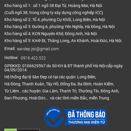
1207 x
Kho hàng số 1: số 1 ngõ 38 Đại Từ, Hoàng Mai, Hà Nội
phẳng
550.000
123 x 12
(Cuối ngõ 38, trong công ty xây dựng công nghiệp ICC)
Sanus
700.000
Kho hàng số 2: Tổ 4, phường Cự Khối, Long Biên, Hà Nội
800 x
XC
Kho hàng số 3: Đường 6, phường Yên Nghĩa, Hà Đông, Hà Nội
123 x 12
Kho hàng số 4: KCN Nguyên Khê, Đông Anh, Hà Nội
Kho hàng số 5: Km9 ĐL Thăng Long, An Khánh, Hoài Đức, Hà Nội
1200 x
Email:
sandep.jsc@gmail.com
163 x 8
415.000
Hotline:
0916.422.522
Sàn gỗ
1200 x
530.000
GPĐKKD: 0106629567 do Sở KH & ĐT thành phố Hà Nội cấp ngày
Hansol
163 x 12
04/09/2014
750.000
Hệ thống đại lý Sàn Đẹp có tại các quận: Long Biên,
1200 x
Hà Đông, Thanh Xuân, Tây Hồ, Đống Đa, Ba Đình, Hoàn Kiếm,
163 x 15
Từ Liêm… các huyện: Gia Lâm, Thanh Trì, Thường Tín, Đông Anh,
Đan Phượng, Hoài Đức… và các tỉnh miền Bắc, miền Trung.
1200 x
190 x 8
Sàn gỗ
280.000
FloorArt
1200 x
430.000
190 x 12