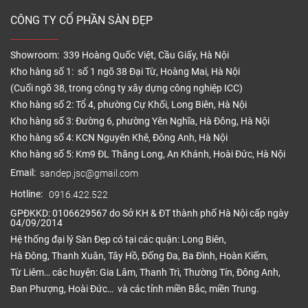
CÔNG TY CỔ PHẦN SÀN ĐẸP
Showroom: 339 Hoàng Quốc Việt, Cầu Giấy, Hà Nội
Kho hàng số 1: số 1 ngõ 38 Đại Từ, Hoàng Mai, Hà Nội
(Cuối ngõ 38, trong công ty xây dựng công nghiệp ICC)
Kho hàng số 2: Tổ 4, phường Cự Khối, Long Biên, Hà Nội
Kho hàng số 3: Đường 6, phường Yên Nghĩa, Hà Đông, Hà Nội
– Bề mặt ván sàn gỗ công nghiệp có các loại bề
Kho hàng số 4: KCN Nguyên Khê, Đông Anh, Hà Nội
mặt bóng và sần. Bề mặt sần với khả năng chống
Kho hàng số 5: Km9 ĐL Thăng Long, An Khánh, Hoài Đức, Hà Nội
trầy xước từ AC3, AC4, AC5. AC6. Chỉ số càng cao thì
Email:
sandep.jsc@gmail.com
khả năng chống trầy xước, chống bám bụi, chống
Hotline:
0916.422.522
bạc màu và chịu lực càng tốt. Hiện nay sàn gỗ công
GPĐKKD: 0106629567 do Sở KH & ĐT thành phố Hà Nội cấp ngày
nghiệp mặt sần được người tiêu dùng lựa chọn
04/09/2014
nhiều hơn do chúng có khả năng chống trơn trượt và
Hệ thống đại lý Sàn Đẹp có tại các quận: Long Biên,
chống xước tốt.
Hà Đông, Thanh Xuân, Tây Hồ, Đống Đa, Ba Đình, Hoàn Kiếm,
Từ Liêm… các huyện: Gia Lâm, Thanh Trì, Thường Tín, Đông Anh,
– Ván sàn gỗ công nghiệp hiện nay đều có hèm
Đan Phượng, Hoài Đức… và các tỉnh miền Bắc, miền Trung.
khoá để cho việc lắp đặt, tháo dỡ sửa chữa được
thuận tiện dễ dàng và tiết kiệm chi phí.