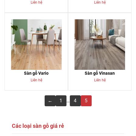
Liên hệ
Liên hệ
Sàn gỗ Vario
Sàn gỗ Vinasan
Liên hệ
Liên hệ
←
1
…
4
5
Các loại sàn gỗ giá rẻ