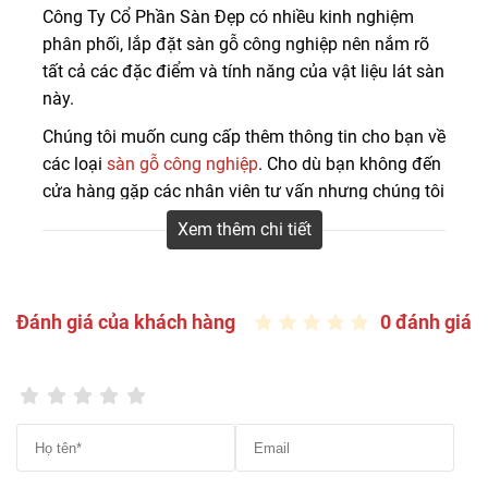
Công ty CP Sàn Đẹp phân phối và thi công lắp đặt hoàn
Công Ty Cổ Phần Sàn Đẹp có nhiều kinh nghiệm
thiện các loại sàn gỗ công nghiệp chính hãng giá cả
phân phối, lắp đặt sàn gỗ công nghiệp nên nắm rõ
cạnh tranh cho nhà ở và công trình. LH 0916.422.522
tất cả các đặc điểm và tính năng của vật liệu lát sàn
này.
Chúng tôi muốn cung cấp thêm thông tin cho bạn về
các loại
sàn gỗ công nghiệp
. Cho dù bạn không đến
cửa hàng gặp các nhân viên tư vấn nhưng chúng tôi
muốn bạn hiểu, trải nghiệm nhiều về sản phẩm của
Xem thêm chi tiết
các thương hiệu khác nhau để lựa chọn loại sàn gỗ
phù hợp nhất với mục đích sử dụng của mình. Có
nhiều lý do khiến cho sàn gỗ công nghiệp là một lựa
Đánh giá của khách hàng
0 đánh giá
chọn phổ biến trong gia đình, văn phòng, khu
thương mại ngày nay. Hãy xem xét về ưu và nhược
điểm chung của sàn gỗ công nghiệp như sau:
– Ván sàn gỗ công nghiệp có cấu tạo 5 lớp bao
gồm: lớp overlay chống xước trên cùng, lớp vân gỗ,
lớp code gỗ và lớp lót chống ẩm.