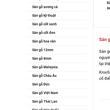
S
Sàn gỗ xương cá
I
Sàn gỗ kỹ thuật
Sàn gỗ cốt xanh
Sàn gỗ cốt đen
Sàn g
Sàn gỗ hoa văn
Sàn gỗ 12mm
Sàn g
Sàn gỗ
lượng
nguyên
Sàn gỗ 8mm
tại Vi
Sàn gỗ Malaysia
KrooS
Sàn gỗ Châu Âu
cổ điể
Sàn gỗ Đức
Sàn gỗ Việt Nam
Sàn gỗ Thái Lan