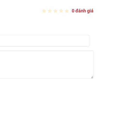
0 đánh giá
hấm, tăng độ bóng.
ch thước.