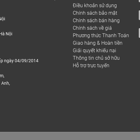
Star
Vân gỗ 
Điều khoản sử dụng
nesia
HDF lõi xanh
nhiên,
Chính sách bảo mật
606*105*12
Nội
Chính sách bán hàng
ng Cá
Indonesia
chống
Chính sách về giá
mm
xước
Hà Nội
Phương thức Thanh Toán
Giao hàng & Hoàn tiền
Giải quyết khiếu nại
m khảo:
Sàn gỗ cốt xanh chống nước
Thông tin chủ sở hữu
ấp ngày 04/09/2014
Hỗ trợ trực tuyến
iểm nổi bật của sàn gỗ Kroo Star
ếm,
 Anh,
.