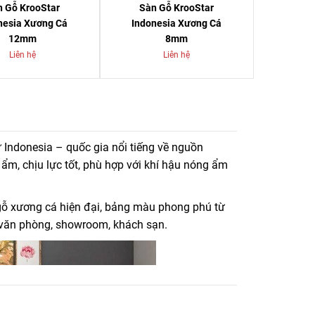
n Gỗ KrooStar
Sàn Gỗ KrooStar
nesia Xương Cá
Indonesia Xương Cá
12mm
8mm
Liên hệ
Liên hệ
 Indonesia quốc gia nổi tiếng về nguyên liệu gỗ chất
 Indonesia – quốc gia nổi tiếng về nguồn
ẩm, chịu lực tốt, phù hợp với khí hậu nóng ẩm
gỗ xương cá hiện đại, bảng màu phong phú từ
, văn phòng, showroom, khách sạn.