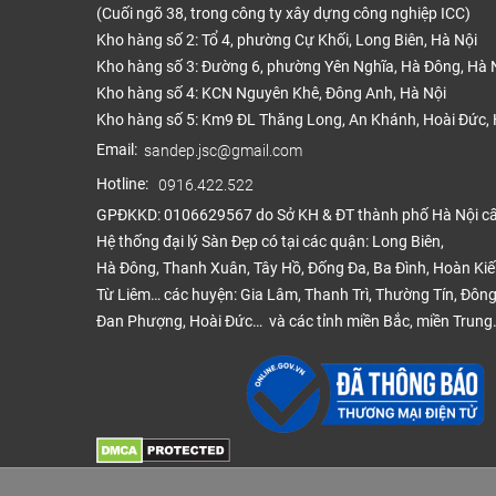
(Cuối ngõ 38, trong công ty xây dựng công nghiệp ICC)
Kroo
Kho hàng số 2: Tổ 4, phường Cự Khối, Long Biên, Hà Nội
Indo
Kho hàng số 3: Đường 6, phường Yên Nghĩa, Hà Đông, Hà 
Xươ
Kho hàng số 4: KCN Nguyên Khê, Đông Anh, Hà Nội
12
Kho hàng số 5: Km9 ĐL Thăng Long, An Khánh, Hoài Đức, 
Email:
sandep.jsc@gmail.com
Hotline:
0916.422.522
Tha
GPĐKKD: 0106629567 do Sở KH & ĐT thành phố Hà Nội c
Hệ thống đại lý Sàn Đẹp có tại các quận: Long Biên,
Ưu đ
Hà Đông, Thanh Xuân, Tây Hồ, Đống Đa, Ba Đình, Hoàn Ki
Từ Liêm… các huyện: Gia Lâm, Thanh Trì, Thường Tín, Đông
Đan Phượng, Hoài Đức… và các tỉnh miền Bắc, miền Trung