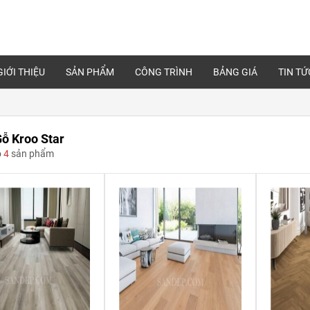
GIỚI THIỆU
SẢN PHẨM
CÔNG TRÌNH
BẢNG GIÁ
TIN TỨ
ỗ Kroo Star
ó
4
sản phẩm