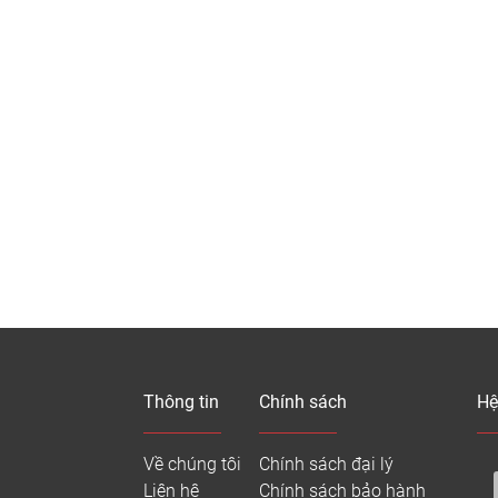
đế cân bằng: Ngăn ẩm từ dưới sàn gỗ công nghiệp lên, ổn định
khóa Unilin với độ chính xác cao, phủ sáp chống ẩm và giảm t
iá 4 dòng sàn gỗ KrooStar chất lượng cao, giá trị 
g sản phẩm
Kích thước
Cốt gỗ
Bề mặ
Star
HDF cốt xanh
Vân gỗ 
1221*145*8
onesia 8mm
Indonesia
sần mịn
Star
HDF cốt xanh
Vân gỗ 
nesia
1221*146*12
Indonesia
sần mịn
mm
Thông tin
Chính sách
Hệ
Star
Sần vân
nesia
605*93*8
HDF lõi xanh
gỗ 3D
Về chúng tôi
Chính sách đại lý
ng Cá 8mm
Liên hệ
Chính sách bảo hành