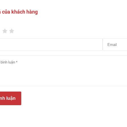
á của khách hàng
ạo chi tiết của sàn gỗ Kroo Star
 Kroo Star có cấu trúc 4 lớp chính:
nh luận
phủ bề mặt: Lớp oxit nhôm siêu bền, chống trầy xước, chống t
vân gỗ: In màu vân gỗ 3D, mô phỏng sát gỗ tự nhiên.
cốt gỗ HDF lõi xanh: Chống ẩm cao, tỷ trọng nén lớn, ổn định kí