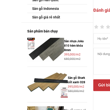
Sàn gỗ Hàn Quốc
Sàn gỗ Indonesia
Đánh gi
Sàn gỗ giá rẻ nhất
Sản phẩm bán chạy
Sàn nhựa Joka
810 hèm khóa
8mm
395,000/m2
680,000/m2
Cấu t
Sàn gỗ Shark
Sàn gỗ
cốt xanh O28
Gửi bì
395,000/m2
– Lớp 
580,000/m2
– Lớp 
– Lớp 