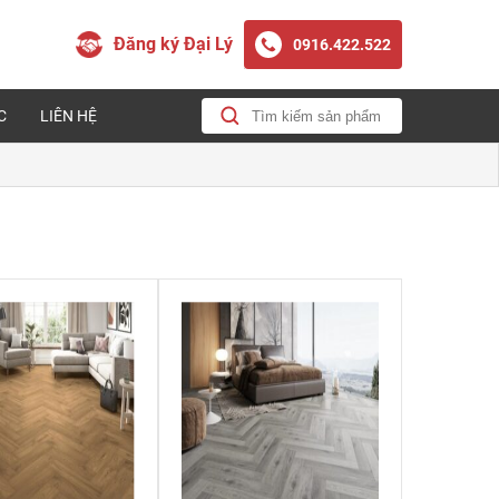
Đăng ký Đại Lý
0916.422.522
C
LIÊN HỆ