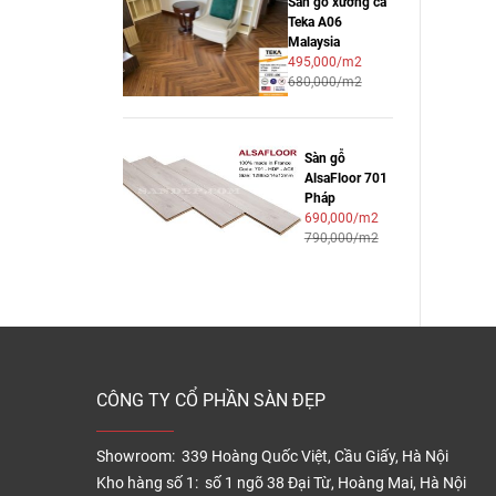
Sàn gỗ xương cá
– Lớp 
Teka A06
Malaysia
– Hèm 
495,000/m2
680,000/m2
Báo g
Sàn gỗ
Dòn
AlsaFloor 701
Pháp
690,000/m2
790,000/m2
Kroo
Ind
Kroo
Indo
12
CÔNG TY CỔ PHẦN SÀN ĐẸP
Kroo
Indo
Showroom: 339 Hoàng Quốc Việt, Cầu Giấy, Hà Nội
Xươ
Kho hàng số 1: số 1 ngõ 38 Đại Từ, Hoàng Mai, Hà Nội