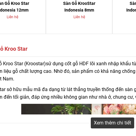
àn Gỗ Kroo Star
Sàn Gỗ KrooStar
Sà
ndonesia 12mm
Indonesia 8mm
Indo
Liên hệ
Liên hệ
ỗ Kroo Star
ỗ Kroo Star (Kroostar) sử dụng cốt gỗ HDF lõi xanh cao cấp nhập khẩu từ
 Kroo Star (Kroostar)sử dụng cốt gỗ HDF lõi xanh nhập khẩu từ
. LH: 0916.422.522
 liệu gỗ chất lượng cao. Nhờ đó, sản phẩm có khả năng chống 
ệt Nam.
tar sở hữu mẫu mã đa dạng từ lát thẳng truyền thống đến sàn 
n đến tối giản, đáp ứng nhiều không gian như nhà ở, chung cư
Xem thêm chi tiết