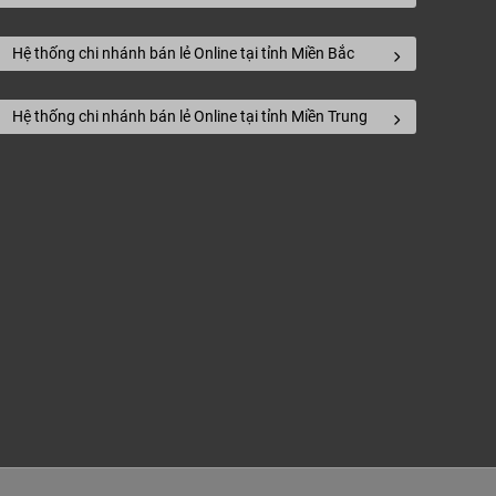
tự
36 thanh
Hệ thống chi nhánh bán lẻ Online tại tỉnh Miền Bắc
780.000đ/m²
= 2.2831m²
Hệ thống chi nhánh bán lẻ Online tại tỉnh Miền Trung