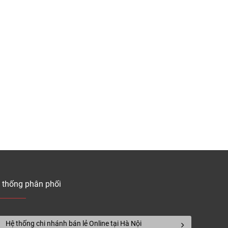
 nhiệt – ẩm toàn bộ tấm sàn.
iếng ồn.
vượt mong đợi
Quy cách/
t
Giá bán
hộp
18 thanh
–
250.000đ/m²
= 3.1894m²
–
300.000đ/m²
 thống phân phối
36 thanh
340.000đ/m²
= 1.7826m²
Hệ thống chi nhánh bán lẻ Online tại Hà Nội