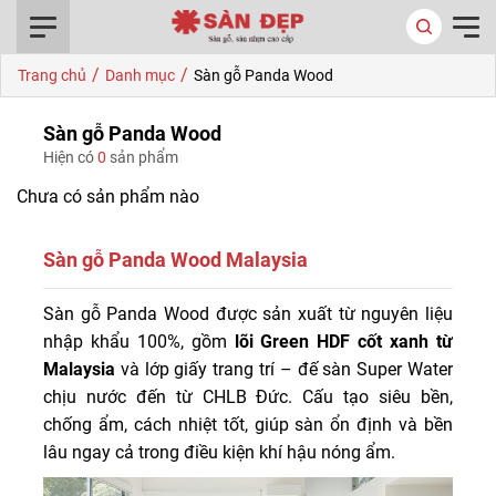
0916.422.522
/
/
Trang chủ
Danh mục
Sàn gỗ Panda Wood
Sàn gỗ Panda Wood
Hiện có
0
sản phẩm
Chưa có sản phẩm nào
Sàn gỗ Panda Wood Malaysia
Sàn gỗ Panda Wood Malaysia được sản xuất từ nguyên
Sàn gỗ Panda Wood được sản xuất từ nguyên liệu
liệu nhập khẩu 100%, gồm lõi Green HDF cốt xanh từ
nhập khẩu 100%, gồm
lõi Green HDF cốt xanh từ
Malaysia và lớp giấy trang trí – đế sàn Super Water chịu
Malaysia
và lớp giấy trang trí – đế sàn Super Water
nước đến từ CHLB Đức.
chịu nước đến từ CHLB Đức. Cấu tạo siêu bền,
chống ẩm, cách nhiệt tốt, giúp sàn ổn định và bền
lâu ngay cả trong điều kiện khí hậu nóng ẩm.