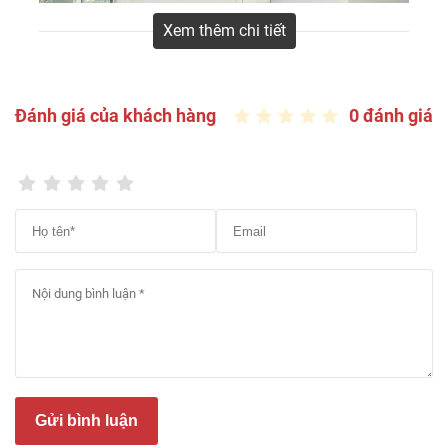
Xem thêm chi tiết
Đánh giá của khách hàng
0 đánh giá
Sàn gỗ Panda Wood
nổi bật với thiết kế vân gỗ sắc
nét, màu sắc hiện đại, dễ dàng kết hợp cả không
gian truyền thống và hiện đại. Bề mặt sàn gỗ Panda
chống trơn trượt, khả năng chịu lực tốt, chống mối
mọt và an toàn cho sức khỏe.
Được sản xuất tại Việt Nam theo công nghệ châu
Âu, Panda Wood HDF Malaysia là lựa chọn lý tưởng
Gửi bình luận
cho các công trình yêu cầu cao về thẩm mỹ và độ