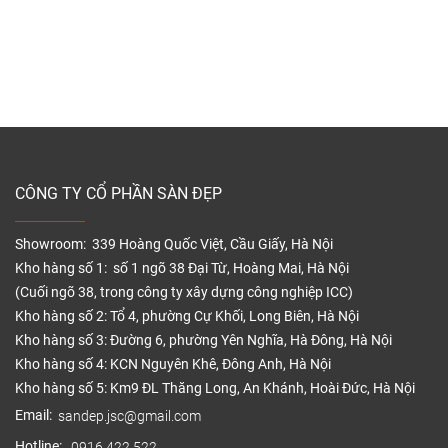
độ an toàn E1, phù hợp với mọi công trình nhà ở và
thương mại.
Hiện tại, sàn gỗ Panda Wood dày 12mm có mức giá
dao động từ
285.000 đến 310.000 VNĐ/m²
, tùy
theo mã màu và số lượng đặt hàng.
– Giá trên đã bao gồm VAT, nhưng chưa bao gồm
chi phí vận chuyển và thi công. Phí lắp đặt trung
CÔNG TY CỔ PHẦN SÀN ĐẸP
bình từ 30.000 – 50.000 VNĐ/m², tùy điều kiện mặt
bằng.
Showroom: 339 Hoàng Quốc Việt, Cầu Giấy, Hà Nội
– Các phụ kiện như len tường, nẹp, xốp lót sẽ được
Kho hàng số 1: số 1 ngõ 38 Đại Từ, Hoàng Mai, Hà Nội
báo giá theo yêu cầu cụ thể của khách hàng.
(Cuối ngõ 38, trong công ty xây dựng công nghiệp ICC)
Kho hàng số 2: Tổ 4, phường Cự Khối, Long Biên, Hà Nội
Ưu đãi & chính sách
Kho hàng số 3: Đường 6, phường Yên Nghĩa, Hà Đông, Hà Nội
– Miễn phí tư vấn và khảo sát tại nhà khu vực nội
Kho hàng số 4: KCN Nguyên Khê, Đông Anh, Hà Nội
thành
Kho hàng số 5: Km9 ĐL Thăng Long, An Khánh, Hoài Đức, Hà Nội
Email:
sandep.jsc@gmail.com
– Hỗ trợ vận chuyển nhanh toàn quốc
Hotline:
0916.422.522