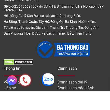
– Chiết khấu đặc biệt cho đại lý hoặc đơn hàng số
GPĐKKD: 0106629567 do Sở KH & ĐT thành phố Hà Nội cấp ngày
lượng lớn
04/09/2014
Hệ thống đại lý Sàn Đẹp có tại các quận: Long Biên,
– Bảo hành kỹ thuật lên đến 15 năm
Hà Đông, Thanh Xuân, Tây Hồ, Đống Đa, Ba Đình, Hoàn Kiếm,
– Liên hệ ngay với công ty Sàn Đẹp qua số
Từ Liêm… các huyện: Gia Lâm, Thanh Trì, Thường Tín, Đông Anh,
hotline:
0916.422.522
để nhận mẫu thực tế và báo
Đan Phượng, Hoài Đức… và các tỉnh miền Bắc, miền Trung.
giá chi tiết theo diện tích công trình.
Bạn cần thêm nội dung dành riêng cho đại lý, khách
công trình, hay muốn Báo giá sàn gỗ công nghiệp
chi tiết? Công ty Sàn Đẹp hỗ trợ liền nhé!
Thông tin
Chính sách
Tham khảo:
Sàn gỗ cốt xanh chống nước
Về chúng tôi
Chính sách đại lý
Liên hệ
Chính sách bảo hành
Điều khoản sử dụng
Chính sách bảo mật
Chính sách bán hàng