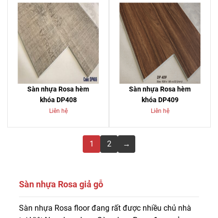
Sàn nhựa Rosa hèm
Sàn nhựa Rosa hèm
khóa DP408
khóa DP409
Liên hệ
Liên hệ
1
2
→
Sàn nhựa Rosa giả gỗ
Sàn nhựa Rosa được sản xuất bằng công nghệ hiện đại
Sàn nhựa Rosa floor đang rất được nhiều chủ nhà
của Hàn Quốc – Quốc gia đi đầu trong lĩnh vực sản xuất