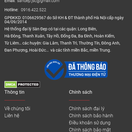
Sàn nhựa dán keo Rosa
Email:
sandep.jsc@gmail.com
Hotline:
0916.422.522
– Kích thước: 914,4mm x 152,4mm x 1.8mm
GPĐKKD: 0106629567 do Sở KH & ĐT thành phố Hà Nội cấp ngày
– Quy cách: 36 tấm/hộp = 5,02 m2/hộp
04/09/2014
Hệ thống đại lý Sàn Đẹp có tại các quận: Long Biên,
– Mã màu: DP101, DP102, DP103, DP104
Hà Đông, Thanh Xuân, Tây Hồ, Đống Đa, Ba Đình, Hoàn Kiếm,
– Ứng dụng: Phù hợp cho các căn hộ chung cư, nhà
Từ Liêm… các huyện: Gia Lâm, Thanh Trì, Thường Tín, Đông Anh,
cũ cần cải tạo lại sàn mà không làm thay đổi kết
Đan Phượng, Hoài Đức… và các tỉnh miền Bắc, miền Trung.
cấu nền. Thường được dùng cho phòng ngủ, phòng
khách, hoặc các khu vực có mật độ di chuyển thấp.
Sàn nhựa hèm khóa Rosa 3.5mm
Thông tin
Chính sách
Về chúng tôi
Chính sách đại lý
Liên hệ
Chính sách bảo hành
Điều khoản sử dụng
Chính sách bảo mật