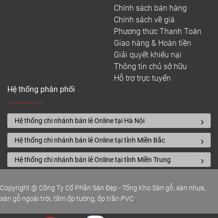
Chính sách bán hàng
Chính sách về giá
– Kích thước : 908mm x 146mm x 3.5mm
Phương thức Thanh Toán
– Mã màu: DP3509, DP3506, DP3505, DP3504,
Giao hàng & Hoàn tiền
DP3503, DP3501, DP3502,
Giải quyết khiếu nại
Thông tin chủ sở hữu
– Ứng dụng: Thích hợp cho những không gian cần
Hỗ trợ trực tuyến
lắp đặt nhanh chóng, tiết kiệm chi phí như phòng
Hệ thống phân phối
khách, phòng làm việc, hoặc các khu vực thương
mại nhỏ.
Hệ thống chi nhánh bán lẻ Online tại Hà Nội
Sàn nhựa hèm khóa Rosa 4mm
Hệ thống chi nhánh bán lẻ Online tại tỉnh Miền Bắc
Hệ thống chi nhánh bán lẻ Online tại tỉnh Miền Trung
Copyright @ Công Ty Cổ Phần Sàn Đẹp - Tổng Kho Sàn gỗ, sàn nhựa,
sàn gỗ ngoài trời, tấm ốp tường, ốp trần PVC