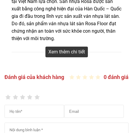
tại Việt Nam lựa chọn. Sàn nhựa Rosa được sản
ván nhựa lát sàn, đạt chứng nhận an toàn với sức khỏe
xuất bằng công nghệ hiện đại của Hàn Quốc – Quốc
con người, thân thiện với môi trường.
gia đi đầu trong lĩnh vực sản xuất ván nhựa lát sàn.
Do đó, sản phẩm ván nhựa lát sàn Rosa Floor đạt
chứng nhận an toàn với sức khỏe con người, thân
thiện với môi trường.
Xem thêm chi tiết
Sàn nhựa SPC Rosa hèm khóa vân gỗ màu
xám
Đánh giá của khách hàng
0 đánh giá
Ưu điểm nổi bật của sàn nhựa Rosa Floor
giả gỗ
– Bề mặt phủ lớp chống trầy xước và chống mài
mòn tốt và chống tia UV hiệu quả nên sản phẩm giữ
màu lâu dài trong suốt quá trình sử dụng.
– Ván nhựa Hàn Quốc Rosa có 2 loại đó là sàn
nhựa dán keo được làm từ nhựa PVC và loại sàn