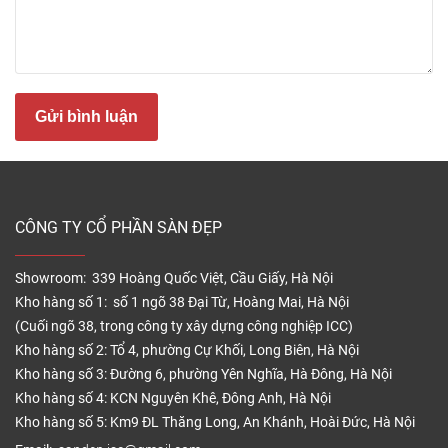
nhựa hèm khóa được làm từ liệu tổng hợp SPC
không thấm nước, chống cong vênh, co ngót, và đặc
biệt là không bị mối mọt.
– Bề mặt thiết kế vân lụa mang đến cái nhìn tinh tế,
Gửi bình luận
lạ mắt, không trơn trượt, không bóng, không sần nên
dễ dàng vệ sinh bằng khăn bông và chất tẩy rửa
nhẹ.
– Sàn nhựa Rosa có khả nẵng tĩnh điện và đàn hồi
CÔNG TY CỔ PHẦN SÀN ĐẸP
tốt nên rất phù hợp lắp đặt ở các khu vực chế xuất,
nhà xưởng, nhà máy, bệnh viện, trường học …
Showroom: 339 Hoàng Quốc Việt, Cầu Giấy, Hà Nội
– Ván lát sàn nhựa Rosa hiện nay chỉ có loại bề mặt
Kho hàng số 1: số 1 ngõ 38 Đại Từ, Hoàng Mai, Hà Nội
vân gỗ với nhiều gam màu sắc khác nhau phù hợp
(Cuối ngõ 38, trong công ty xây dựng công nghiệp ICC)
nhiều kiểu thiết kế nội thất không thua kèm gì
sàn
Kho hàng số 2: Tổ 4, phường Cự Khối, Long Biên, Hà Nội
nhựa Inovar
nhập khẩu từ Malaysia.
Kho hàng số 3: Đường 6, phường Yên Nghĩa, Hà Đông, Hà Nội
Kho hàng số 4: KCN Nguyên Khê, Đông Anh, Hà Nội
Thông số kỹ thuật sàn nhựa Rosa cao cấp
Kho hàng số 5: Km9 ĐL Thăng Long, An Khánh, Hoài Đức, Hà Nội