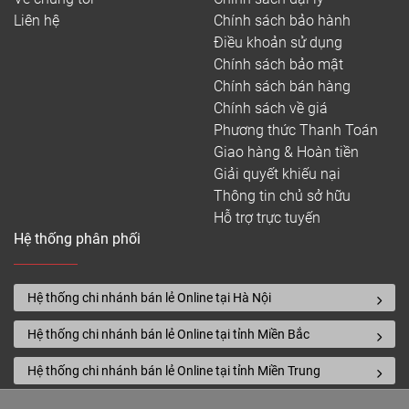
chống mối mọt, cong vênh tốt hơn.
Liên hệ
Chính sách bảo hành
Điều khoản sử dụng
Chính sách bảo mật
Chính sách bán hàng
Chính sách về giá
Phương thức Thanh Toán
Giao hàng & Hoàn tiền
Giáng
Sàn gỗ hoa văn Hương
Sàn gỗ hoa văn Hương
Sàn
Giải quyết khiếu nại
Đá
Lào
Thông tin chủ sở hữu
Liên hệ
Liên hệ
Hỗ trợ trực tuyến
Hệ thống phân phối
Hệ thống chi nhánh bán lẻ Online tại Hà Nội
Hệ thống chi nhánh bán lẻ Online tại tỉnh Miền Bắc
t căm
Sàn
Sàn gỗ Căm xe dày
Hệ thống chi nhánh bán lẻ Online tại tỉnh Miền Trung
Sàn gỗ Căm xe ghép
18mm
thanh FJL