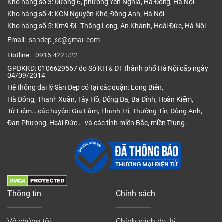
Kho hàng số 3: Đường 6, phường Yên Nghĩa, Hà Đông, Hà Nội
Kho hàng số 4: KCN Nguyên Khê, Đông Anh, Hà Nội
Kho hàng số 5: Km9 ĐL Thăng Long, An Khánh, Hoài Đức, Hà Nội
Email:
sandep.jsc@gmail.com
Hotline:
0916.422.522
GPĐKKD: 0106629567 do Sở KH & ĐT thành phố Hà Nội cấp ngày
04/09/2014
Hệ thống đại lý Sàn Đẹp có tại các quận: Long Biên,
Hà Đông, Thanh Xuân, Tây Hồ, Đống Đa, Ba Đình, Hoàn Kiếm,
Từ Liêm… các huyện: Gia Lâm, Thanh Trì, Thường Tín, Đông Anh,
Đan Phượng, Hoài Đức… và các tỉnh miền Bắc, miền Trung.
– Sàn gỗ màu cánh gián có thể được làm từ nhiều
chất liệu khác nhau, phổ biến nhất là:
– Sàn gỗ tự nhiên: Được làm từ các loại gỗ quý như
gỗ căm xe, gỗ lim, gỗ gõ đỏ, gỗ hương… có độ bền
cao, vân gỗ đẹp và màu sắc tự nhiên.
Thông tin
Chính sách
– Sàn gỗ công nghiệp: Sử dụng các loại gỗ ép như
HDF, MDF với lớp phủ vân gỗ chân thực, khả năng
Về chúng tôi
Chính sách đại lý