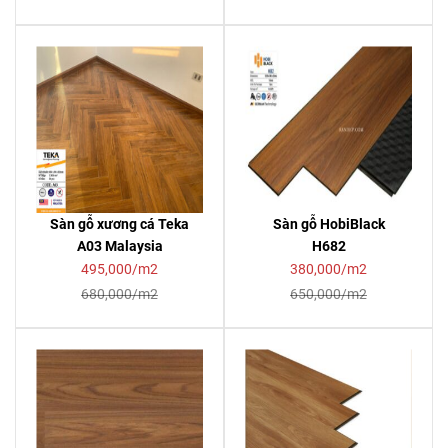
Sàn gỗ xương cá Teka
Sàn gỗ HobiBlack
A03 Malaysia
H682
495,000/m2
380,000/m2
680,000/m2
650,000/m2