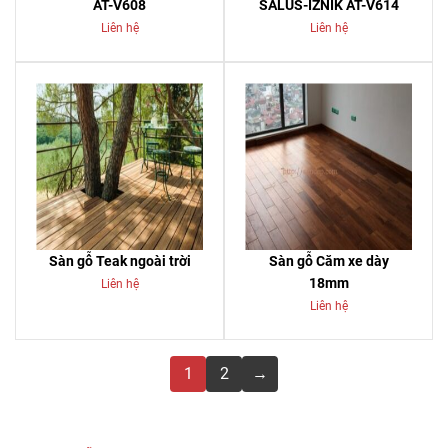
AT-V608
SALUS-IZNIK AT-V614
Liên hệ
Liên hệ
Sàn gỗ Teak ngoài trời
Sàn gỗ Căm xe dày
18mm
Liên hệ
Liên hệ
1
2
→