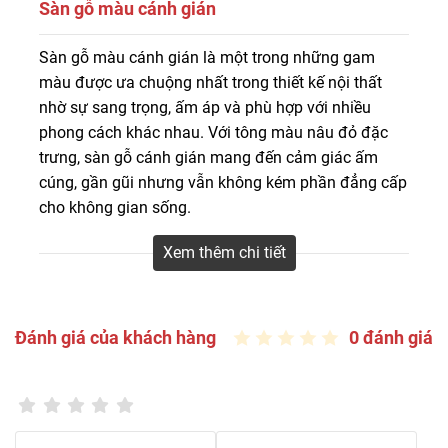
Sàn gỗ màu cánh gián
Sàn gỗ màu cánh gián là sự kết hợp hoàn hảo giữa nét
Sàn gỗ màu cánh gián là một trong những gam
đẹp truyền thống và sự sang trọng hiện đại, mang lại
màu được ưa chuộng nhất trong thiết kế nội thất
cảm giác ấm cúng nhưng không kém phần đẳng cấp cho
nhờ sự sang trọng, ấm áp và phù hợp với nhiều
không gian sống.
phong cách khác nhau. Với tông màu nâu đỏ đặc
trưng, sàn gỗ cánh gián mang đến cảm giác ấm
cúng, gần gũi nhưng vẫn không kém phần đẳng cấp
cho không gian sống.
Đặc điểm của sàn gỗ màu cánh gián
Xem thêm chi tiết
Màu sắc và tính thẩm mỹ
Đánh giá của khách hàng
0 đánh giá