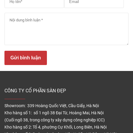
Sàn gỗ Shark T11 màu cánh gián
– Màu cánh gián là sự pha trộn hoàn hảo giữa sắc
Gửi bình luận
nâu và đỏ, tạo nên vẻ đẹp tự nhiên, cổ điển nhưng
vẫn rất thời thượng.
– Phù hợp với nhiều phong cách nội thất: từ cổ điển,
tân cổ điển đến hiện đại.
CÔNG TY CỔ PHẦN SÀN ĐẸP
– Làm nổi bật nội thất trong phòng, giúp không gian
trở nên ấm áp và sang trọng hơn.
Showroom: 339 Hoàng Quốc Việt, Cầu Giấy, Hà Nội
Kho hàng số 1: số 1 ngõ 38 Đại Từ, Hoàng Mai, Hà Nội
Chất liệu và độ bền
(Cuối ngõ 38, trong công ty xây dựng công nghiệp ICC)
Kho hàng số 2: Tổ 4, phường Cự Khối, Long Biên, Hà Nội