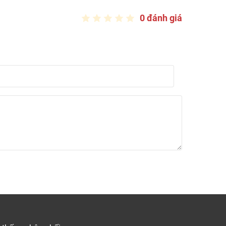
0 đánh giá
sang trọng
công trình,
Sàn Đẹp
xin gửi tới
bảng giá tấm