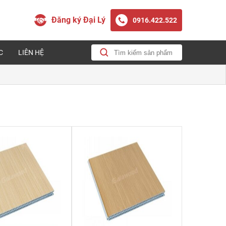
Đăng ký Đại Lý
0916.422.522
C
LIÊN HỆ