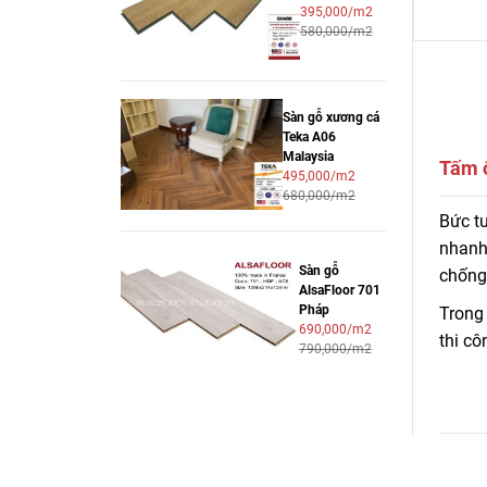
395,000/m2
580,000/m2
Sàn gỗ xương cá
Teka A06
Malaysia
Tấm 
495,000/m2
680,000/m2
Tấm ố
Bức t
các c
nhanh,
Sàn gỗ
chống 
AlsaFloor 701
Pháp
Trong 
690,000/m2
thi cô
790,000/m2