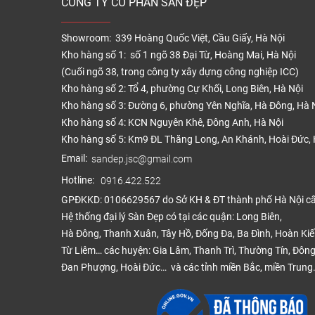
CÔNG TY CỔ PHẦN SÀN ĐẸP
Báo g
Showroom: 339 Hoàng Quốc Việt, Cầu Giấy, Hà Nội
Kho hàng số 1: số 1 ngõ 38 Đại Từ, Hoàng Mai, Hà Nội
(Cuối ngõ 38, trong công ty xây dựng công nghiệp ICC)
Kho hàng số 2: Tổ 4, phường Cự Khối, Long Biên, Hà Nội
Kho hàng số 3: Đường 6, phường Yên Nghĩa, Hà Đông, Hà 
Tấm
Kho hàng số 4: KCN Nguyên Khê, Đông Anh, Hà Nội
Kho hàng số 5: Km9 ĐL Thăng Long, An Khánh, Hoài Đức, 
Email:
sandep.jsc@gmail.com
Tấm
Hotline:
0916.422.522
GPĐKKD: 0106629567 do Sở KH & ĐT thành phố Hà Nội c
Tấm 
Hệ thống đại lý Sàn Đẹp có tại các quận: Long Biên,
Hà Đông, Thanh Xuân, Tây Hồ, Đống Đa, Ba Đình, Hoàn Ki
Từ Liêm… các huyện: Gia Lâm, Thanh Trì, Thường Tín, Đông
Tấm
Đan Phượng, Hoài Đức… và các tỉnh miền Bắc, miền Trung