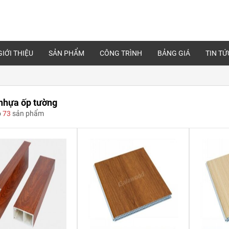
GIỚI THIỆU
SẢN PHẨM
CÔNG TRÌNH
BẢNG GIÁ
TIN TỨ
nhựa ốp tường
ó
73
sản phẩm