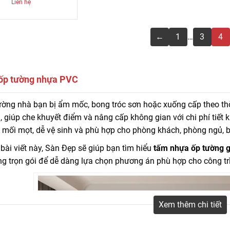
Liên hệ
←
1
…
3
4
ốp tường nhựa PVC
p tường nhựa sở hữu nhiều ưu điểm nổi bật với giá rẻ nên trở thành lựa ch
ường nhà bạn bị ẩm mốc, bong tróc sơn hoặc xuống cấp theo th
ông trình nhà ở dân dụng và thương mại.
 giúp che khuyết điểm và nâng cấp không gian với chi phí tiết 
mối mọt, dễ vệ sinh
và phù hợp cho phòng khách, phòng ngủ, b
bài viết này,
Sàn Đẹp
sẽ giúp bạn tìm hiểu
tấm nhựa ốp tường g
ng trọn gói
để dễ dàng lựa chọn phương án phù hợp cho công tr
Xem thêm chi tiết