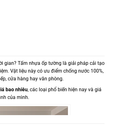
ọn phổ biến để ốp trang trí, ốp tường, ốp trần trong
ời gian?
Tấm nhựa ốp tường
là giải pháp cải tạo
kiệm. Vật liệu này có ưu điểm
chống nước 100%,
ếp, cửa hàng hay văn phòng.
iá bao nhiêu
, các loại phổ biến hiện nay và
giá
ình của mình.