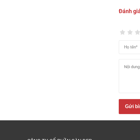
Đánh gi
Gửi bì
Báo 
Để giú
nhựa 