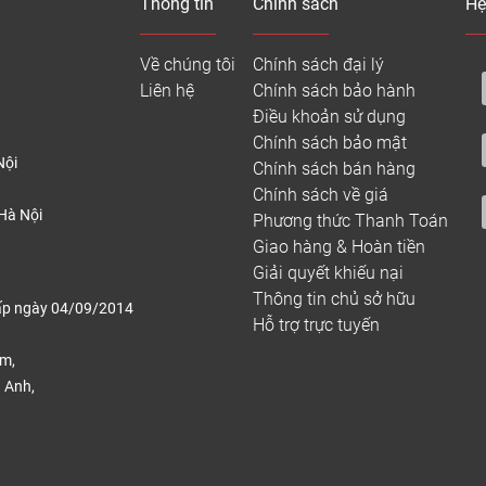
Thông tin
Chính sách
Hệ
iá các loại tấm ốp nano PVC 2026
Về chúng tôi
Chính sách đại lý
Kích thước
Liên hệ
Chính sách bảo hành
Sản phẩm
(L*W*H) (mm)
Điều khoản sử dụng
Chính sách bảo mật
Nội
Chính sách bán hàng
 ốp nano PVC Kosmos
9*400*3000
Chính sách về giá
Hà Nội
Phương thức Thanh Toán
8*200*3000
Giao hàng & Hoàn tiền
 ốp nano PVC Hobiwood
8*400*3000
Giải quyết khiếu nại
Thông tin chủ sở hữu
ấp ngày 04/09/2014
Hỗ trợ trực tuyến
ốp nano PVC Iwood
9*400*3000
ếm,
 Anh,
3*1220*2440
 ốp nano PVC Hwood
.
9*600*2950