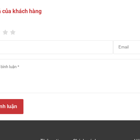
á của khách hàng
Tấm ốp lam sóng trang trí phòng khách 
nh luận
giá tấm nhựa ốp tường mới nhất 2026
p quý khách hàng dễ dàng tính toán chi phí và lập dự toán cho 
ốp tường
chi tiết từng chủng loại: