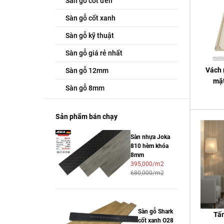
Sàn gỗ cốt đen
Sàn gỗ cốt xanh
Sàn gỗ kỹ thuật
Sàn gỗ giá rẻ nhất
Vách 
Sàn gỗ 12mm
mặ
Sàn gỗ 8mm
Sản phẩm bán chạy
Sàn nhựa Joka
810 hèm khóa
8mm
395,000/m2
680,000/m2
Sàn gỗ Shark
Tấm
cốt xanh O28